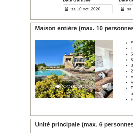
Maison entière (max. 10 personne
S
Previous
Next
T
5
5
3
2
V
V
P
o
P
Unité principale (max. 6 personne