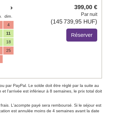
399
,00
€
Par nuit
.
dim.
(
145 739
,95
HUF
)
4
11
18
25
 par PayPal. Le solde doit être réglé par la suite au
t l'arrivée est inférieur à 8 semaines, le prix total doit
frais. L'acompte payé sera remboursé. Si le séjour est
location est annulée moins de 4 semaines avant la date