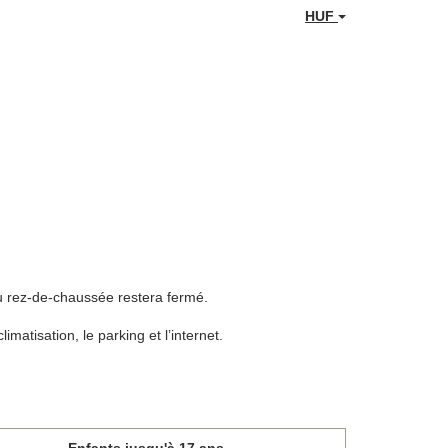
HUF
au rez-de-chaussée restera fermé.
limatisation, le parking et l’internet.
Enfants jusqu'à 17 ans