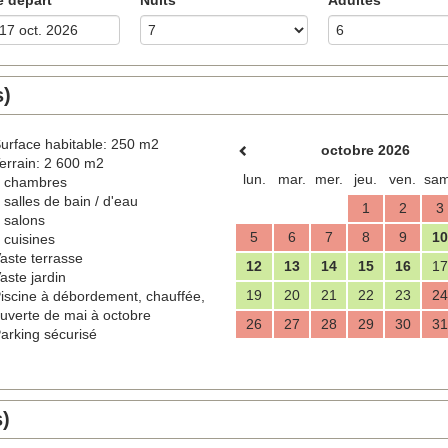
s)
urface habitable: 250 m2
octobre 2026
errain: 2 600 m2
lun.
mar.
mer.
jeu.
ven.
sam
 chambres
 salles de bain / d'eau
1
2
3
 salons
5
6
7
8
9
10
 cuisines
aste terrasse
12
13
14
15
16
17
aste jardin
19
20
21
22
23
24
iscine à débordement, chauffée,
uverte de mai à octobre
26
27
28
29
30
31
arking sécurisé
s)