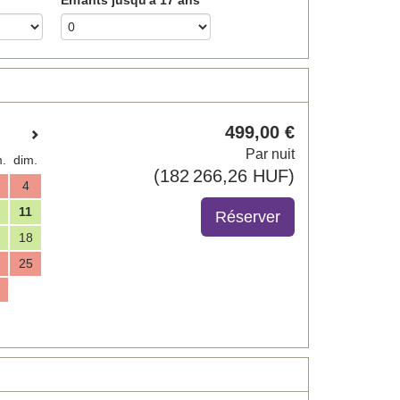
499
,00
€
Par nuit
.
dim.
(
182 266
,26
HUF
)
4
11
18
25