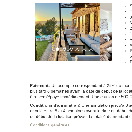
S
Previous
Next
T
3
3
2
1
V
V
P
o
P
Paiement:
Un acompte correspondant à 25% du montant d
plus tard 8 semaines avant la date de début de la locatio
être versé/payé immédiatement. Une caution de 500 € 
Conditions d'annulation:
Une annulation jusqu'à 8 se
annulé entre 8 et 4 semaines avant la date du début de
du début de la location prévue, la totalité du montant de
Conditions générales