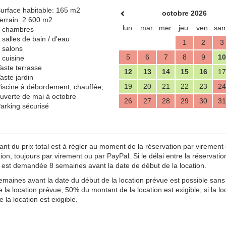
urface habitable: 165 m2
octobre 2026
errain: 2 600 m2
lun.
mar.
mer.
jeu.
ven.
sam
 chambres
 salles de bain / d'eau
1
2
3
 salons
5
6
7
8
9
10
 cuisine
aste terrasse
12
13
14
15
16
17
aste jardin
19
20
21
22
23
24
iscine à débordement, chauffée,
uverte de mai à octobre
26
27
28
29
30
31
arking sécurisé
u prix total est à régler au moment de la réservation par virement ou
n, toujours par virement ou par PayPal. Si le délai entre la réservation e
est demandée 8 semaines avant la date de début de la location.
maines avant la date du début de la location prévue est possible sans 
 la location prévue, 50% du montant de la location est exigible, si la 
 la location est exigible.