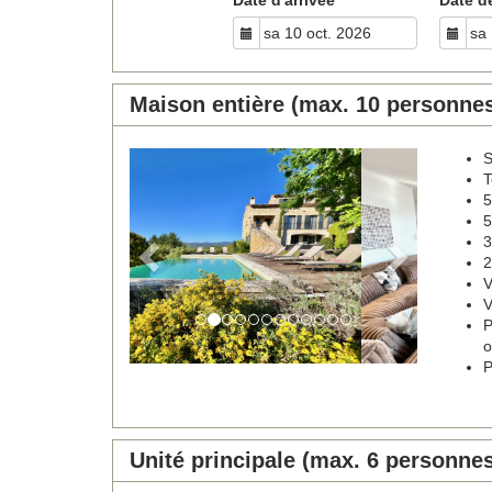
Maison entière (max. 10 personne
S
Previous
Next
T
5
5
3
2
V
V
P
o
P
Unité principale (max. 6 personne