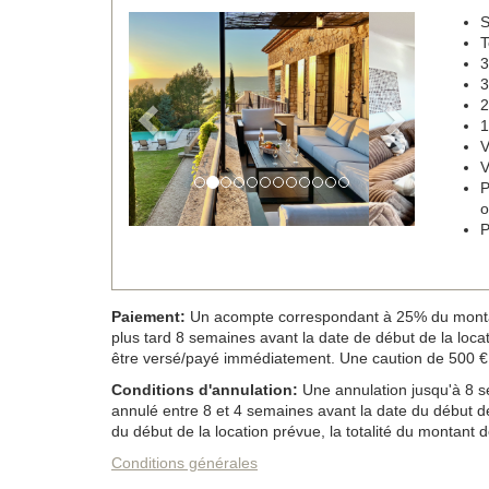
S
Previous
Next
T
3
3
2
1
V
V
P
o
P
Paiement:
Un acompte correspondant à 25% du montant d
plus tard 8 semaines avant la date de début de la locatio
être versé/payé immédiatement. Une caution de 500 € 
Conditions d'annulation:
Une annulation jusqu'à 8 se
annulé entre 8 et 4 semaines avant la date du début de
du début de la location prévue, la totalité du montant de
Conditions générales