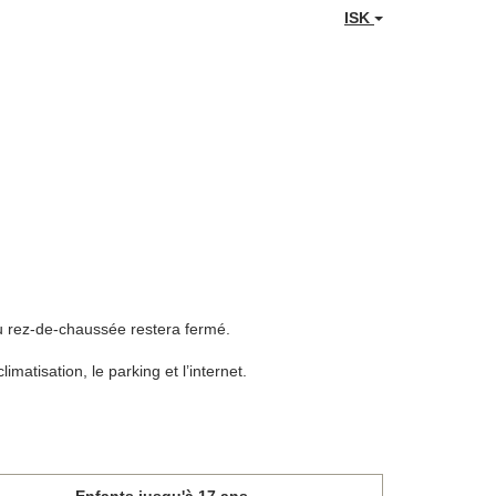
ISK
au rez-de-chaussée restera fermé.
limatisation, le parking et l’internet.
Enfants jusqu'à 17 ans