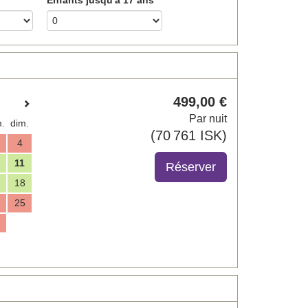
499
,00
€
Par nuit
.
dim.
(
70 761
ISK
)
4
11
18
25