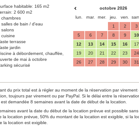
urface habitable: 165 m2
octobre 2026
errain: 2 600 m2
lun.
mar.
mer.
jeu.
ven.
sam
 chambres
 salles de bain / d'eau
1
2
3
 salons
5
6
7
8
9
10
 cuisine
aste terrasse
12
13
14
15
16
17
aste jardin
19
20
21
22
23
24
iscine à débordement, chauffée,
uverte de mai à octobre
26
27
28
29
30
31
arking sécurisé
u prix total est à régler au moment de la réservation par virement ou
n, toujours par virement ou par PayPal. Si le délai entre la réservation e
est demandée 8 semaines avant la date de début de la location.
maines avant la date du début de la location prévue est possible sans 
 la location prévue, 50% du montant de la location est exigible, si la 
 la location est exigible.