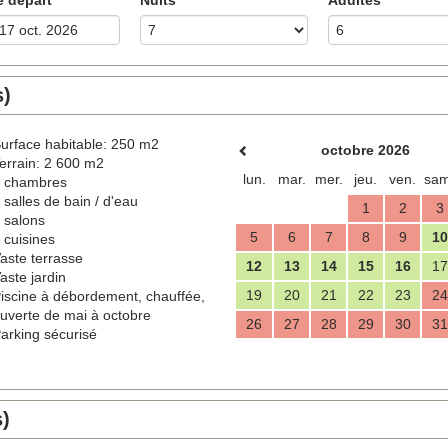
s)
urface habitable: 250 m2
octobre 2026
errain: 2 600 m2
lun.
mar.
mer.
jeu.
ven.
sam
 chambres
 salles de bain / d'eau
1
2
3
 salons
5
6
7
8
9
10
 cuisines
aste terrasse
12
13
14
15
16
17
aste jardin
19
20
21
22
23
24
iscine à débordement, chauffée,
uverte de mai à octobre
26
27
28
29
30
31
arking sécurisé
s)