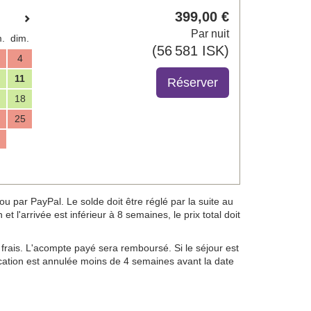
399
,00
€
Par nuit
.
dim.
(
56 581
ISK
)
4
11
18
25
 par PayPal. Le solde doit être réglé par la suite au
t l'arrivée est inférieur à 8 semaines, le prix total doit
frais. L'acompte payé sera remboursé. Si le séjour est
location est annulée moins de 4 semaines avant la date