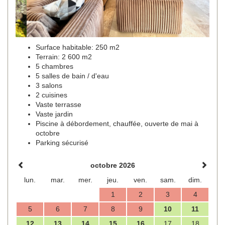
Surface habitable: 250 m2
Terrain: 2 600 m2
5 chambres
5 salles de bain / d'eau
3 salons
2 cuisines
Vaste terrasse
Vaste jardin
Piscine à débordement, chauffée, ouverte de mai à
octobre
Parking sécurisé
octobre 2026
lun.
mar.
mer.
jeu.
ven.
sam.
dim.
1
2
3
4
5
6
7
8
9
10
11
12
13
14
15
16
17
18