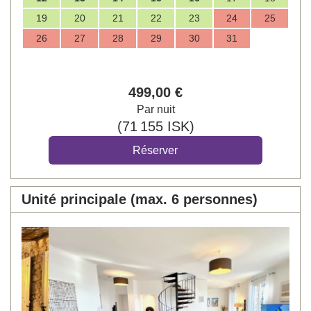
19
20
21
22
23
24
25
26
27
28
29
30
31
499
,00
€
Par nuit
(
71 155
ISK
)
Unité principale (max. 6 personnes)
Previous
Next