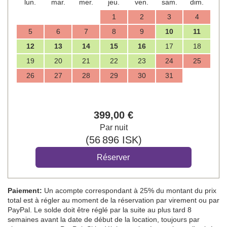
lun.
mar.
mer.
jeu.
ven.
sam.
dim.
1
2
3
4
5
6
7
8
9
10
11
12
13
14
15
16
17
18
19
20
21
22
23
24
25
26
27
28
29
30
31
399
,00
€
Par nuit
(
56 896
ISK
)
Paiement:
Un acompte correspondant à 25% du montant du prix
total est à régler au moment de la réservation par virement ou par
PayPal. Le solde doit être réglé par la suite au plus tard 8
semaines avant la date de début de la location, toujours par