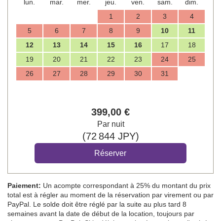
lun.
mar.
mer.
jeu.
ven.
sam.
dim.
1
2
3
4
5
6
7
8
9
10
11
12
13
14
15
16
17
18
19
20
21
22
23
24
25
26
27
28
29
30
31
399
,00
€
Par nuit
(
72 844
JPY
)
Paiement:
Un acompte correspondant à 25% du montant du prix
total est à régler au moment de la réservation par virement ou par
PayPal. Le solde doit être réglé par la suite au plus tard 8
semaines avant la date de début de la location, toujours par