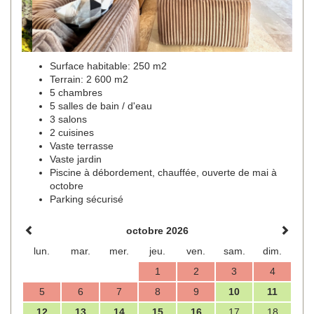
Surface habitable: 250 m2
Terrain: 2 600 m2
5 chambres
5 salles de bain / d'eau
3 salons
2 cuisines
Vaste terrasse
Vaste jardin
Piscine à débordement, chauffée, ouverte de mai à
octobre
Parking sécurisé
octobre 2026
lun.
mar.
mer.
jeu.
ven.
sam.
dim.
1
2
3
4
5
6
7
8
9
10
11
12
13
14
15
16
17
18