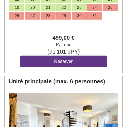
19
20
21
22
23
24
25
26
27
28
29
30
31
499
,00
€
Par nuit
(
91 101
JPY
)
Unité principale (max. 6 personnes)
Previous
Next