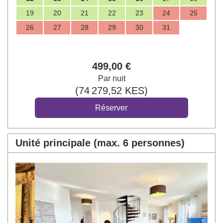
19
20
21
22
23
24
25
26
27
28
29
30
31
499
,00
€
Par nuit
(
74 279
,52
KES
)
Unité principale (max. 6 personnes)
Previous
Next