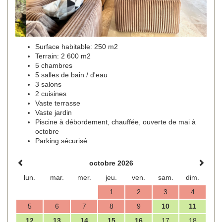
Surface habitable: 250 m2
Terrain: 2 600 m2
5 chambres
5 salles de bain / d'eau
3 salons
2 cuisines
Vaste terrasse
Vaste jardin
Piscine à débordement, chauffée, ouverte de mai à
octobre
Parking sécurisé
octobre 2026
lun.
mar.
mer.
jeu.
ven.
sam.
dim.
1
2
3
4
5
6
7
8
9
10
11
12
13
14
15
16
17
18