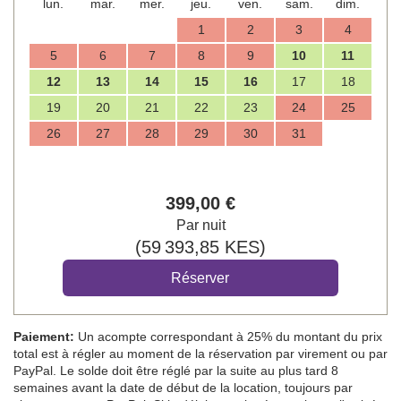
lun.
mar.
mer.
jeu.
ven.
sam.
dim.
1
2
3
4
5
6
7
8
9
10
11
12
13
14
15
16
17
18
19
20
21
22
23
24
25
26
27
28
29
30
31
399
,00
€
Par nuit
(
59 393
,85
KES
)
Paiement:
Un acompte correspondant à 25% du montant du prix
total est à régler au moment de la réservation par virement ou par
PayPal. Le solde doit être réglé par la suite au plus tard 8
semaines avant la date de début de la location, toujours par