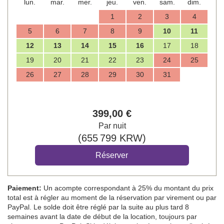
lun.
mar.
mer.
jeu.
ven.
sam.
dim.
1
2
3
4
5
6
7
8
9
10
11
12
13
14
15
16
17
18
19
20
21
22
23
24
25
26
27
28
29
30
31
399
,00
€
Par nuit
(
655 799
KRW
)
Paiement:
Un acompte correspondant à 25% du montant du prix
total est à régler au moment de la réservation par virement ou par
PayPal. Le solde doit être réglé par la suite au plus tard 8
semaines avant la date de début de la location, toujours par