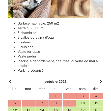
Surface habitable: 250 m2
Terrain: 2 600 m2
5 chambres
5 salles de bain / d'eau
3 salons
2 cuisines
Vaste terrasse
Vaste jardin
Piscine à débordement, chauffée, ouverte de mai à
octobre
Parking sécurisé
octobre 2026
lun.
mar.
mer.
jeu.
ven.
sam.
dim.
1
2
3
4
5
6
7
8
9
10
11
12
13
14
15
16
17
18