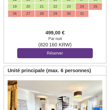
19
20
21
22
23
24
25
26
27
28
29
30
31
499
,00
€
Par nuit
(
820 160
KRW
)
Unité principale (max. 6 personnes)
Previous
Next