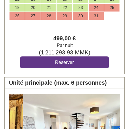
19
20
21
22
23
24
25
26
27
28
29
30
31
499
,00
€
Par nuit
(
1 211 293
,93
MMK
)
Unité principale (max. 6 personnes)
Previous
Next