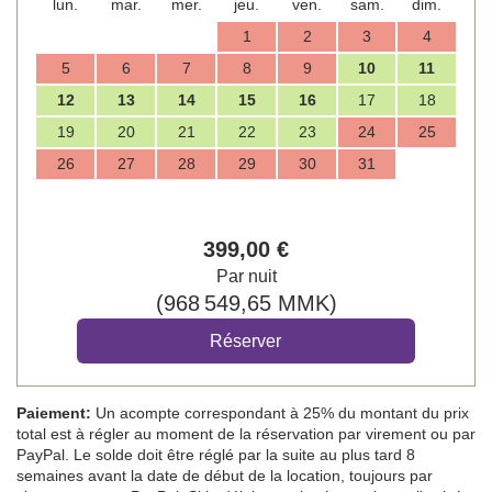
lun.
mar.
mer.
jeu.
ven.
sam.
dim.
1
2
3
4
5
6
7
8
9
10
11
12
13
14
15
16
17
18
19
20
21
22
23
24
25
26
27
28
29
30
31
399
,00
€
Par nuit
(
968 549
,65
MMK
)
Paiement:
Un acompte correspondant à 25% du montant du prix
total est à régler au moment de la réservation par virement ou par
PayPal. Le solde doit être réglé par la suite au plus tard 8
semaines avant la date de début de la location, toujours par