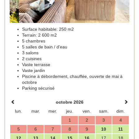
Surface habitable: 250 m2
Terrain: 2 600 m2
5 chambres
5 salles de bain / d'eau
3 salons
2 cuisines
Vaste terrasse
Vaste jardin
Piscine à débordement, chauffée, ouverte de mai à
octobre
Parking sécurisé
octobre 2026
lun.
mar.
mer.
jeu.
ven.
sam.
dim.
1
2
3
4
5
6
7
8
9
10
11
12
13
14
15
16
17
18