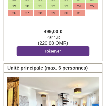
19
20
21
22
23
24
25
26
27
28
29
30
31
499
,00
€
Par nuit
(
220
,88
OMR
)
Unité principale (max. 6 personnes)
Previous
Next