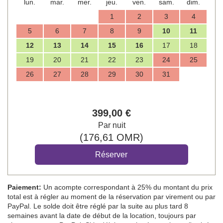
lun.
mar.
mer.
jeu.
ven.
sam.
dim.
1
2
3
4
5
6
7
8
9
10
11
12
13
14
15
16
17
18
19
20
21
22
23
24
25
26
27
28
29
30
31
399
,00
€
Par nuit
(
176
,61
OMR
)
Paiement:
Un acompte correspondant à 25% du montant du prix
total est à régler au moment de la réservation par virement ou par
PayPal. Le solde doit être réglé par la suite au plus tard 8
semaines avant la date de début de la location, toujours par