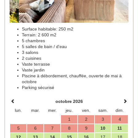
Surface habitable: 250 m2
Terrain: 2 600 m2
5 chambres
5 salles de bain / d'eau
3 salons
2 cuisines
Vaste terrasse
Vaste jardin
Piscine à débordement, chauffée, ouverte de mai à
octobre
Parking sécurisé
octobre 2026
lun.
mar.
mer.
jeu.
ven.
sam.
dim.
1
2
3
4
5
6
7
8
9
10
11
12
13
14
15
16
17
18