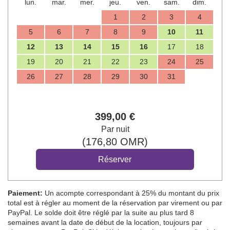
lun.
mar.
mer.
jeu.
ven.
sam.
dim.
1
2
3
4
5
6
7
8
9
10
11
12
13
14
15
16
17
18
19
20
21
22
23
24
25
26
27
28
29
30
31
399
,00
€
Par nuit
(
176
,80
OMR
)
Paiement:
Un acompte correspondant à 25% du montant du prix
total est à régler au moment de la réservation par virement ou par
PayPal. Le solde doit être réglé par la suite au plus tard 8
semaines avant la date de début de la location, toujours par