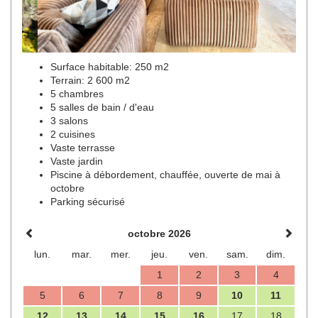
Surface habitable: 250 m2
Terrain: 2 600 m2
5 chambres
5 salles de bain / d'eau
3 salons
2 cuisines
Vaste terrasse
Vaste jardin
Piscine à débordement, chauffée, ouverte de mai à
octobre
Parking sécurisé
octobre 2026
lun.
mar.
mer.
jeu.
ven.
sam.
dim.
1
2
3
4
5
6
7
8
9
10
11
12
13
14
15
16
17
18