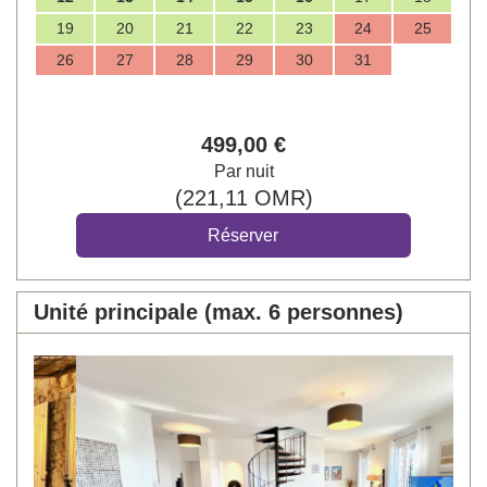
19
20
21
22
23
24
25
26
27
28
29
30
31
499
,00
€
Par nuit
(
221
,11
OMR
)
Unité principale (max. 6 personnes)
Previous
Next