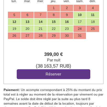
lun.
mar.
mer.
jeu.
ven.
sam.
dim.
1
2
3
4
5
6
7
8
9
10
11
12
13
14
15
16
17
18
19
20
21
22
23
24
25
26
27
28
29
30
31
399
,00
€
Par nuit
(
38 163
,57
RUB
)
Paiement:
Un acompte correspondant à 25% du montant du prix
total est à régler au moment de la réservation par virement ou par
PayPal. Le solde doit être réglé par la suite au plus tard 8
semaines avant la date de début de la location, toujours par