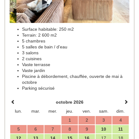
Surface habitable: 250 m2
Terrain: 2 600 m2
5 chambres
5 salles de bain / d'eau
3 salons
2 cuisines
Vaste terrasse
Vaste jardin
Piscine à débordement, chauffée, ouverte de mai à
octobre
Parking sécurisé
octobre 2026
lun.
mar.
mer.
jeu.
ven.
sam.
dim.
1
2
3
4
5
6
7
8
9
10
11
12
13
14
15
16
17
18