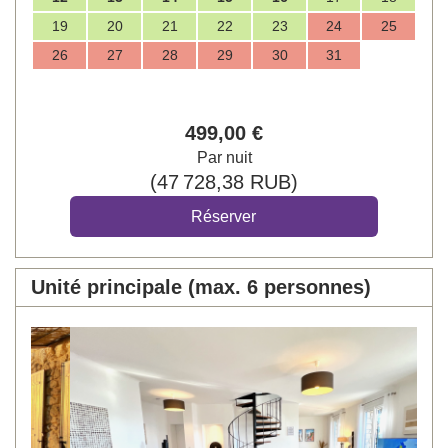
19
20
21
22
23
24
25
26
27
28
29
30
31
499
,00
€
Par nuit
(
47 728
,38
RUB
)
Unité principale (max. 6 personnes)
Previous
Next