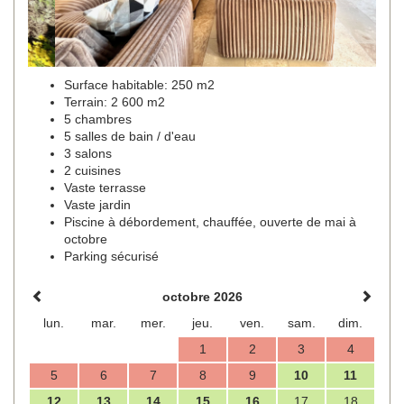
Surface habitable: 250 m2
Terrain: 2 600 m2
5 chambres
5 salles de bain / d'eau
3 salons
2 cuisines
Vaste terrasse
Vaste jardin
Piscine à débordement, chauffée, ouverte de mai à
octobre
Parking sécurisé
octobre 2026
lun.
mar.
mer.
jeu.
ven.
sam.
dim.
1
2
3
4
5
6
7
8
9
10
11
12
13
14
15
16
17
18