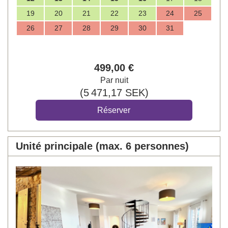
19
20
21
22
23
24
25
26
27
28
29
30
31
499
,00
€
Par nuit
(
5 471
,17
SEK
)
Unité principale (max. 6 personnes)
Previous
Next