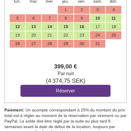
lun.
mar.
mer.
jeu.
ven.
sam.
dim.
1
2
3
4
5
6
7
8
9
10
11
12
13
14
15
16
17
18
19
20
21
22
23
24
25
26
27
28
29
30
31
399
,00
€
Par nuit
(
4 374
,75
SEK
)
Paiement:
Un acompte correspondant à 25% du montant du prix
total est à régler au moment de la réservation par virement ou par
PayPal. Le solde doit être réglé par la suite au plus tard 8
semaines avant la date de début de la location, toujours par