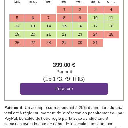
lun.
mar.
mer.
jeu.
ven.
sam.
dim.
1
2
3
4
5
6
7
8
9
10
11
12
13
14
15
16
17
18
19
20
21
22
23
24
25
26
27
28
29
30
31
399
,00
€
Par nuit
(
15 173
,79
THB
)
Paiement:
Un acompte correspondant à 25% du montant du prix
total est à régler au moment de la réservation par virement ou par
PayPal. Le solde doit être réglé par la suite au plus tard 8
semaines avant la date de début de la location, toujours par