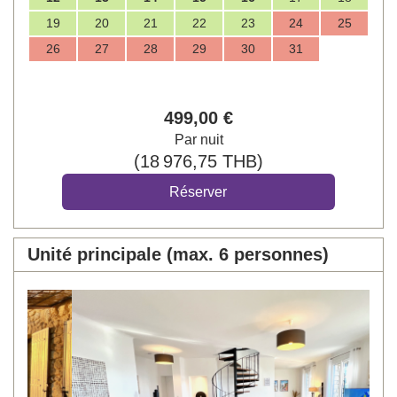
19
20
21
22
23
24
25
26
27
28
29
30
31
499
,00
€
Par nuit
(
18 976
,75
THB
)
Unité principale (max. 6 personnes)
Previous
Next