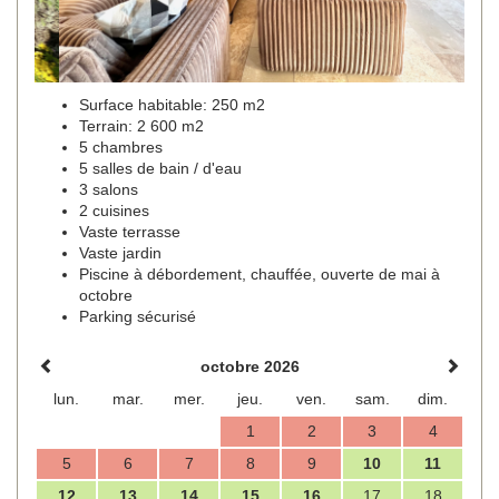
Surface habitable: 250 m2
Terrain: 2 600 m2
5 chambres
5 salles de bain / d'eau
3 salons
2 cuisines
Vaste terrasse
Vaste jardin
Piscine à débordement, chauffée, ouverte de mai à
octobre
Parking sécurisé
octobre 2026
lun.
mar.
mer.
jeu.
ven.
sam.
dim.
1
2
3
4
5
6
7
8
9
10
11
12
13
14
15
16
17
18