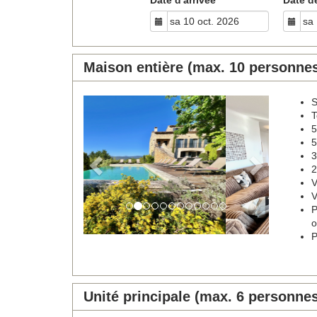
Maison entière (max. 10 personne
S
Previous
Next
T
5
5
3
2
V
V
P
o
P
Unité principale (max. 6 personne