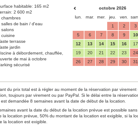
urface habitable: 165 m2
octobre 2026
errain: 2 600 m2
lun.
mar.
mer.
jeu.
ven.
sam
 chambres
 salles de bain / d'eau
1
2
3
 salons
5
6
7
8
9
10
 cuisine
aste terrasse
12
13
14
15
16
17
aste jardin
19
20
21
22
23
24
iscine à débordement, chauffée,
uverte de mai à octobre
26
27
28
29
30
31
arking sécurisé
u prix total est à régler au moment de la réservation par virement ou
n, toujours par virement ou par PayPal. Si le délai entre la réservation e
est demandée 8 semaines avant la date de début de la location.
maines avant la date du début de la location prévue est possible sans 
 la location prévue, 50% du montant de la location est exigible, si la 
 la location est exigible.