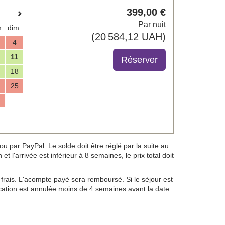
399
,00
€
Par nuit
.
dim.
(
20 584
,12
UAH
)
4
11
18
25
 par PayPal. Le solde doit être réglé par la suite au
t l'arrivée est inférieur à 8 semaines, le prix total doit
frais. L'acompte payé sera remboursé. Si le séjour est
location est annulée moins de 4 semaines avant la date