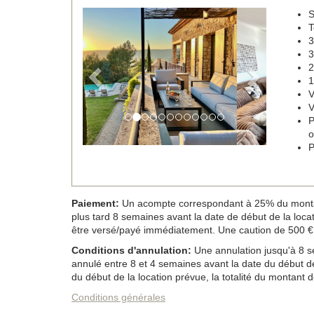
S
Previous
Next
T
3
3
2
1
V
V
P
o
P
Paiement:
Un acompte correspondant à 25% du montant d
plus tard 8 semaines avant la date de début de la locatio
être versé/payé immédiatement. Une caution de 500 € 
Conditions d'annulation:
Une annulation jusqu'à 8 se
annulé entre 8 et 4 semaines avant la date du début de
du début de la location prévue, la totalité du montant de
Conditions générales