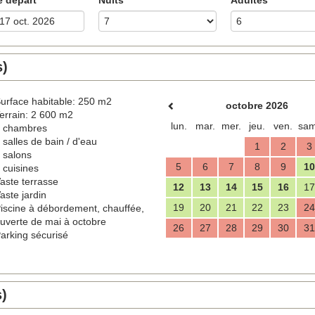
s)
urface habitable: 250 m2
octobre 2026
errain: 2 600 m2
lun.
mar.
mer.
jeu.
ven.
sam
 chambres
 salles de bain / d'eau
1
2
3
 salons
5
6
7
8
9
10
 cuisines
aste terrasse
12
13
14
15
16
17
aste jardin
19
20
21
22
23
24
iscine à débordement, chauffée,
uverte de mai à octobre
26
27
28
29
30
31
arking sécurisé
s)