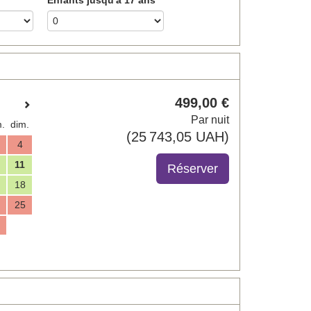
499
,00
€
Par nuit
.
dim.
(
25 743
,05
UAH
)
4
11
18
25