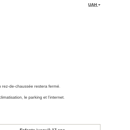
UAH
au rez-de-chaussée restera fermé.
limatisation, le parking et l’internet.
Enfants jusqu'à 17 ans