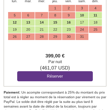
lun.
mar.
mer.
jeu.
ven.
sam.
dim.
1
2
3
4
5
6
7
8
9
10
11
12
13
14
15
16
17
18
19
20
21
22
23
24
25
26
27
28
29
30
31
399
,00
€
Par nuit
(
461
,07
USD
)
Paiement:
Un acompte correspondant à 25% du montant du prix
total est à régler au moment de la réservation par virement ou par
PayPal. Le solde doit être réglé par la suite au plus tard 8
semaines avant la date de début de la location, toujours par