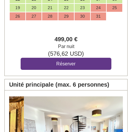
19
20
21
22
23
24
25
26
27
28
29
30
31
499
,00
€
Par nuit
(
576
,62
USD
)
Unité principale (max. 6 personnes)
Previous
Next