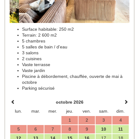
Surface habitable: 250 m2
Terrain: 2 600 m2
5 chambres
5 salles de bain / d'eau
3 salons
2 cuisines
Vaste terrasse
Vaste jardin
Piscine à débordement, chauffée, ouverte de mai à
octobre
Parking sécurisé
octobre 2026
lun.
mar.
mer.
jeu.
ven.
sam.
dim.
1
2
3
4
5
6
7
8
9
10
11
12
13
14
15
16
17
18