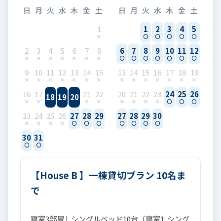
日
月
火
水
木
金
土
日
月
火
水
木
金
土
1
1
2
3
4
5
2
3
4
5
6
7
8
6
7
8
9
10
11
12
9
10
11
12
13
14
15
13
14
15
16
17
18
19
16
17
21
22
20
21
22
23
24
25
26
18
19
20
23
24
25
26
27
28
29
27
28
29
30
30
31
【House B 】一棟貸切プラン 10名ま
で
寝室3部屋 | シングルベッド10台（寝室1: シング