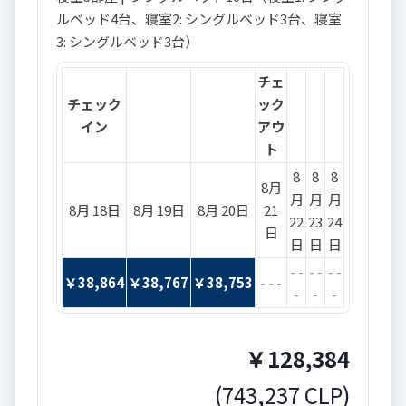
ルベッド4台、寝室2: シングルベッド3台、寝室
3: シングルベッド3台）
チェ
チェック
ック
イン
アウ
ト
8
8
8
8月
月
月
月
8月 18日
8月 19日
8月 20日
21
22
23
24
日
日
日
日
- -
- -
- -
￥
38,864
￥
38,767
￥
38,753
- - -
-
-
-
￥
128,384
(
743,237
CLP
)