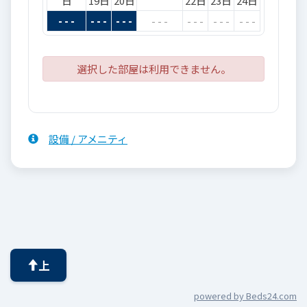
日
19日
20日
22日
23日
24日
- - -
- - -
- - -
- - -
- - -
- - -
- - -
選択した部屋は利用できません。
設備 / アメニティ
上
powered by Beds24.com