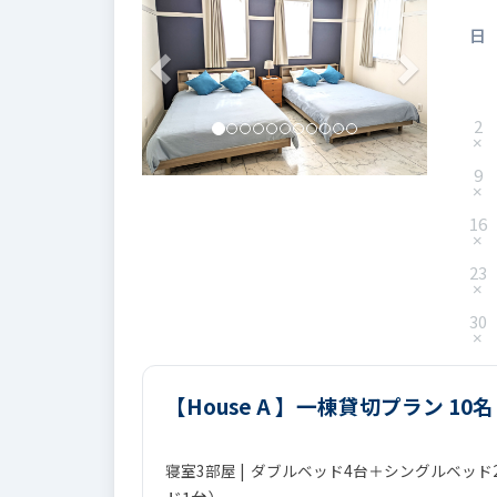
日
2
9
16
23
30
【House A 】一棟貸切プラン 10
寝室3部屋 | ダブルベッド4台＋シングルベッド2