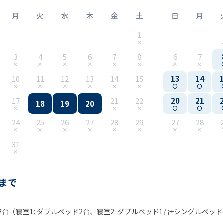
月
火
水
木
金
土
日
月
1
3
4
5
6
7
8
6
7
10
11
12
13
14
15
13
14
17
21
22
20
21
18
19
20
24
25
26
27
28
29
27
28
31
名まで
台（寝室1: ダブルベッド2台、寝室2: ダブルベッド1台+シングルベッド