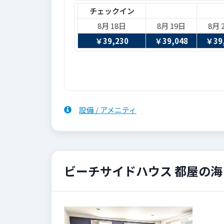
チェックイン
8月 18日
8月 19日
8月 
￥
39,230
￥
39,048
￥
39
設備 / アメニティ
ビーチサイドハウス 都屋の海 
Previous
Next