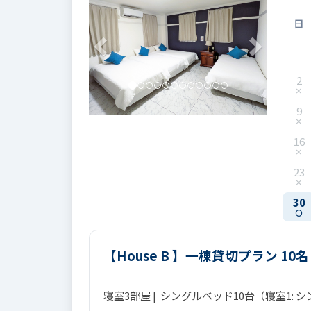
日
2
9
16
23
30
【House B 】一棟貸切プラン 10
寝室3部屋 | シングルベッド10台（寝室1: 