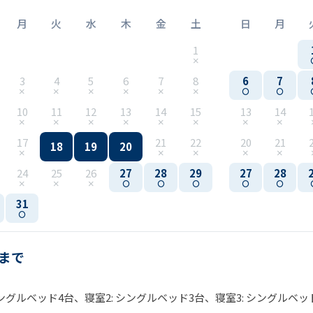
月
火
水
木
金
土
日
月
1
3
4
5
6
7
8
6
7
10
11
12
13
14
15
13
14
17
21
22
20
21
18
19
20
24
25
26
27
28
29
27
28
31
名まで
シングルベッド4台、寝室2: シングルベッド3台、寝室3: シングルベッ