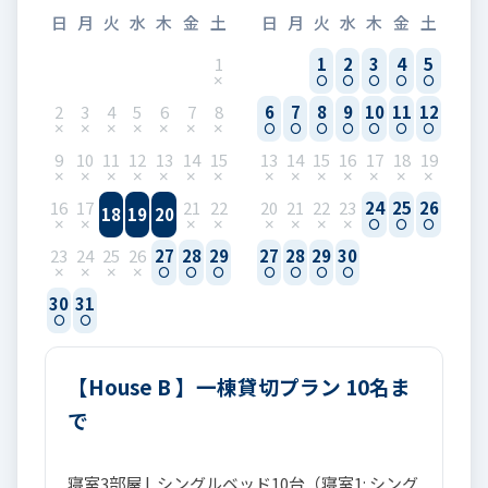
日
月
火
水
木
金
土
日
月
火
水
木
金
土
1
1
2
3
4
5
2
3
4
5
6
7
8
6
7
8
9
10
11
12
9
10
11
12
13
14
15
13
14
15
16
17
18
19
16
17
21
22
20
21
22
23
24
25
26
18
19
20
23
24
25
26
27
28
29
27
28
29
30
30
31
【House B 】一棟貸切プラン 10名ま
で
寝室3部屋 | シングルベッド10台（寝室1: シング