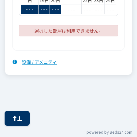
日
19日
20日
22日
23日
24日
- - -
- - -
- - -
- - -
- - -
- - -
- - -
選択した部屋は利用できません。
設備 / アメニティ
上
powered by Beds24.com