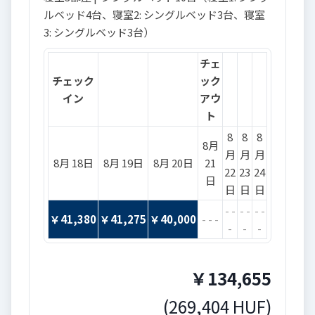
ルベッド4台、寝室2: シングルベッド3台、寝室
3: シングルベッド3台）
チェ
チェック
ック
イン
アウ
ト
8
8
8
8月
月
月
月
8月 18日
8月 19日
8月 20日
21
22
23
24
日
日
日
日
- -
- -
- -
￥
41,380
￥
41,275
￥
40,000
- - -
-
-
-
￥
134,655
(
269,404
HUF
)