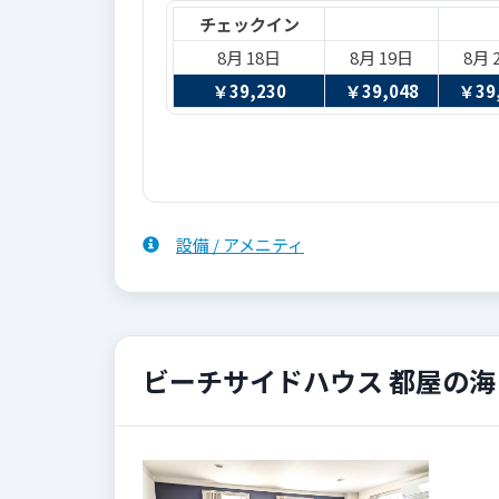
チェックイン
8月 18日
8月 19日
8月 
￥
39,230
￥
39,048
￥
39
設備 / アメニティ
ビーチサイドハウス 都屋の海 
Previous
Next