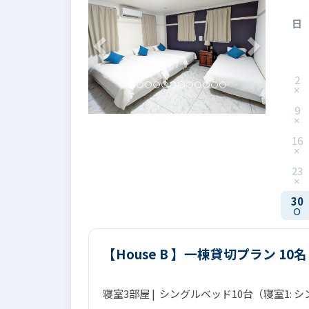
日
2
9
16
23
30
【House B 】一棟貸切プラン 10
寝室3部屋 | シングルベッド10台（寝室1: 