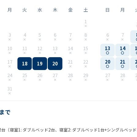
月
火
水
木
金
土
日
月
1
3
4
5
6
7
8
6
7
10
11
12
13
14
15
13
14
17
21
22
20
21
18
19
20
24
25
26
27
28
29
27
28
31
名まで
台（寝室1: ダブルベッド2台、寝室2: ダブルベッド1台+シングルベッド