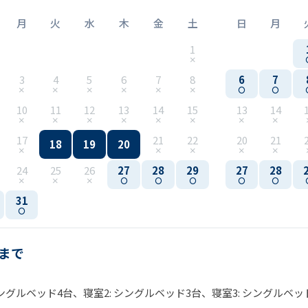
月
火
水
木
金
土
日
月
1
3
4
5
6
7
8
6
7
10
11
12
13
14
15
13
14
17
21
22
20
21
18
19
20
24
25
26
27
28
29
27
28
31
名まで
シングルベッド4台、寝室2: シングルベッド3台、寝室3: シングルベッ