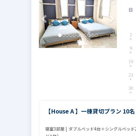
日
2
9
16
23
30
【House A 】一棟貸切プラン 10
寝室3部屋 | ダブルベッド4台＋シングルベッド2