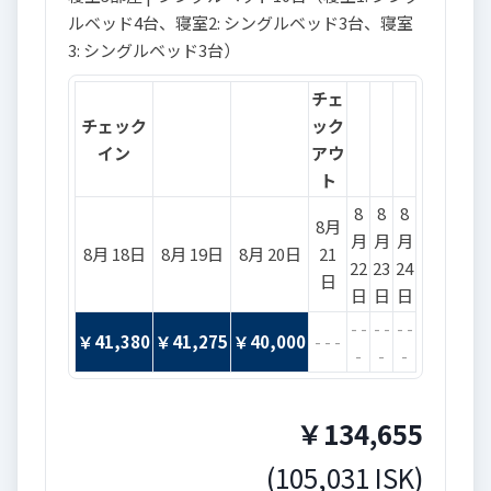
ルベッド4台、寝室2: シングルベッド3台、寝室
3: シングルベッド3台）
チェ
チェック
ック
イン
アウ
ト
8
8
8
8月
月
月
月
8月 18日
8月 19日
8月 20日
21
22
23
24
日
日
日
日
- -
- -
- -
￥
41,380
￥
41,275
￥
40,000
- - -
-
-
-
￥
134,655
(
105,031
ISK
)