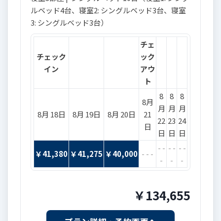
ルベッド4台、寝室2: シングルベッド3台、寝室
3: シングルベッド3台）
チェ
チェック
ック
イン
アウ
ト
8
8
8
8月
月
月
月
8月 18日
8月 19日
8月 20日
21
22
23
24
日
日
日
日
- -
- -
- -
￥
41,380
￥
41,275
￥
40,000
- - -
-
-
-
￥
134,655