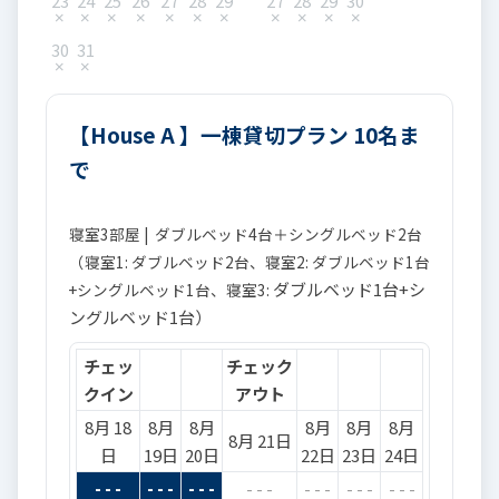
23
24
25
26
27
28
29
27
28
29
30
30
31
【House A 】一棟貸切プラン 10名ま
で
寝室3部屋 | ダブルベッド4台＋シングルベッド2台
（寝室1: ダブルベッド2台、寝室2: ダブルベッド1台
ダブルベッド1台+シ
+シングルベッド1台、寝室3:
ングルベッド1台）
チェッ
チェック
クイン
アウト
8月 18
8月
8月
8月
8月
8月
8月 21日
日
19日
20日
22日
23日
24日
- - -
- - -
- - -
- - -
- - -
- - -
- - -