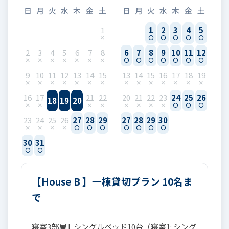
日
月
火
水
木
金
土
日
月
火
水
木
金
土
1
1
2
3
4
5
2
3
4
5
6
7
8
6
7
8
9
10
11
12
9
10
11
12
13
14
15
13
14
15
16
17
18
19
16
17
21
22
20
21
22
23
24
25
26
18
19
20
23
24
25
26
27
28
29
27
28
29
30
30
31
【House B 】一棟貸切プラン 10名ま
で
寝室3部屋 | シングルベッド10台（寝室1: シング