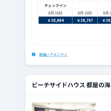
チェックイン
8月 18日
8月 19日
8月 
￥
38,864
￥
38,767
￥
38
設備 / アメニティ
ビーチサイドハウス 都屋の海 
Previous
Next