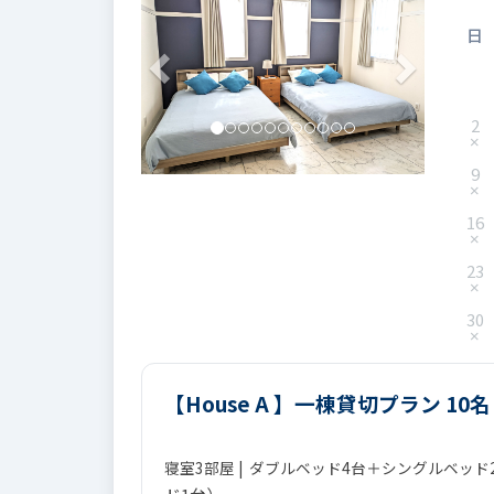
日
2
9
16
23
30
【House A 】一棟貸切プラン 10
寝室3部屋 | ダブルベッド4台＋シングルベッド2