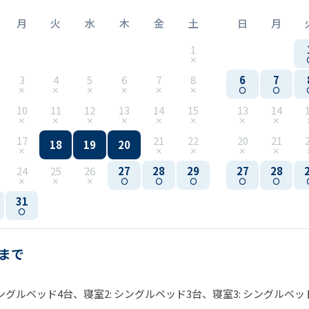
月
火
水
木
金
土
日
月
1
3
4
5
6
7
8
6
7
10
11
12
13
14
15
13
14
17
21
22
20
21
18
19
20
24
25
26
27
28
29
27
28
31
名まで
シングルベッド4台、寝室2: シングルベッド3台、寝室3: シングルベッ