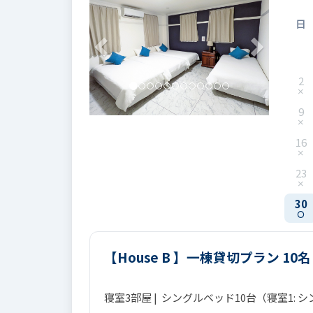
日
2
9
16
23
30
【House B 】一棟貸切プラン 10
寝室3部屋 | シングルベッド10台（寝室1: 