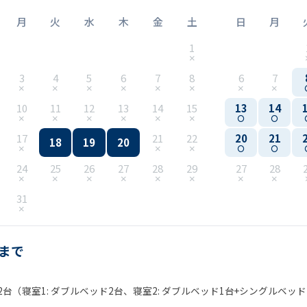
月
火
水
木
金
土
日
月
1
3
4
5
6
7
8
6
7
10
11
12
13
14
15
13
14
17
21
22
20
21
18
19
20
24
25
26
27
28
29
27
28
31
名まで
台（寝室1: ダブルベッド2台、寝室2: ダブルベッド1台+シングルベッド