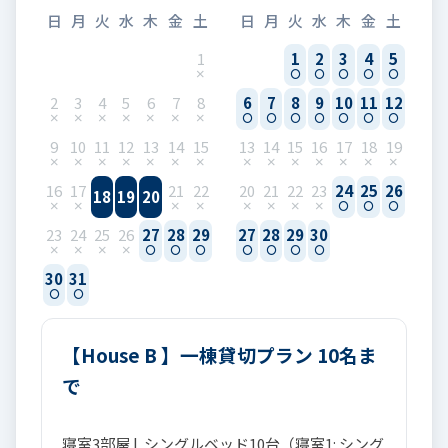
日
月
火
水
木
金
土
日
月
火
水
木
金
土
1
1
2
3
4
5
2
3
4
5
6
7
8
6
7
8
9
10
11
12
9
10
11
12
13
14
15
13
14
15
16
17
18
19
16
17
21
22
20
21
22
23
24
25
26
18
19
20
23
24
25
26
27
28
29
27
28
29
30
30
31
【House B 】一棟貸切プラン 10名ま
で
寝室3部屋 | シングルベッド10台（寝室1: シング