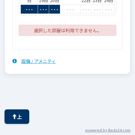
日
19日
20日
22日
23日
24日
- - -
- - -
- - -
- - -
- - -
- - -
- - -
選択した部屋は利用できません。
設備 / アメニティ
上
powered by Beds24.com