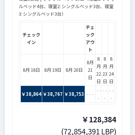
ルベッド4台、寝室2: シングルベッド3台、寝室
3: シングルベッド3台）
チェ
チェック
ック
イン
アウ
ト
8
8
8
8月
月
月
月
8月 18日
8月 19日
8月 20日
21
22
23
24
日
日
日
日
- -
- -
- -
￥
38,864
￥
38,767
￥
38,753
- - -
-
-
-
￥
128,384
(
72,854,391
LBP
)