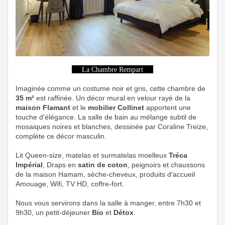
La Chambre Rempart
Imaginée comme un costume noir et gris, cette chambre de
35 m²
est raffinée. Un décor mural en velour rayé de la
maison Flamant
et le
mobilier Collinet
apportent une
touche d'élégance. La salle de bain au mélange subtil de
mosaiques noires et blanches, dessinée par Coraline Treize,
complète ce décor masculin.
Lit Queen-size, matelas et surmatelas moelleux
Tréca
Impérial
, Draps en
satin de coton
, peignoirs et chaussons
de la maison Hamam, sèche-cheveux, produits d'accueil
Amouage, Wifi, TV HD, coffre-fort.
Nous vous servirons dans la salle à manger, entre 7h30 et
9h30, un petit-déjeuner
Bio
et
Détox
.