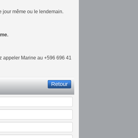
 le jour même ou le lendemain.
ême.
ez appeler Marine au +596 696 41
Retour