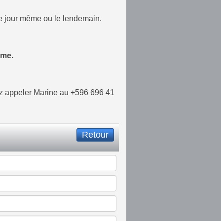
 le jour même ou le lendemain.
ême.
ez appeler Marine au +596 696 41
Retour