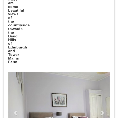
are
some
beautiful
views
of
the
countryside
towards
the
Braid
Hills
of
Edinburgh
and
Tower
Mains
Farm
Previous
Next