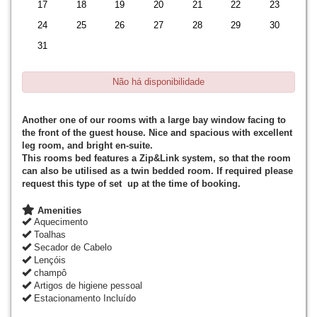
17
18
19
20
21
22
23
24
25
26
27
28
29
30
31
Não há disponibilidade
Another one of our rooms with a large bay window facing to
the front of the guest house. Nice and spacious with excellent
leg room, and bright en-suite.
This rooms bed features a Zip&Link system, so that the room
can also be utilised as a twin bedded room. If required please
request this type of set up at the time of booking.
Amenities
Aquecimento
Toalhas
Secador de Cabelo
Lençóis
champô
Artigos de higiene pessoal
Estacionamento Incluído