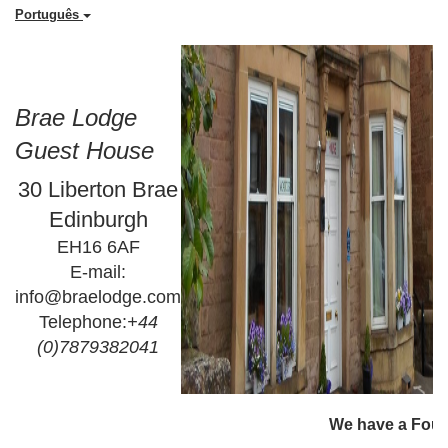
Português
Brae Lodge
Guest House
30 Liberton Brae
Edinburgh
EH16 6AF
E-mail:
info@braelodge.com
Telephone:
+44
(0)7879382041
                                                                         