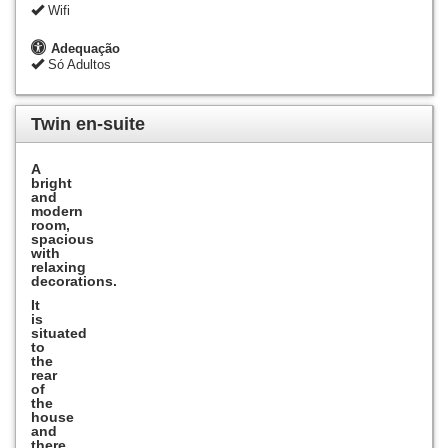
Wifi
Adequação
Só Adultos
Twin en-suite
A
bright
and
modern
room,
spacious
with
relaxing
decorations
.
It
is
situated
to
the
rear
of
the
house
and
there