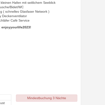
kleinen Hafen mit seitlichem Seeblick
usche/Bidet/WC
g ( schnelles Glasfaser Network )
ty Deckenventilator
chläfer Café Service
 enjoyyourlife2023!
Mindestbuchung 3 Nächte
ust