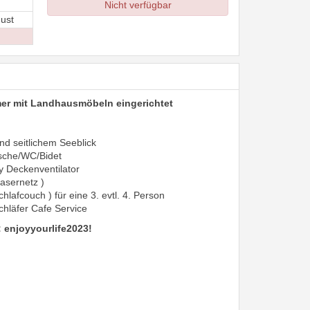
Nicht verfügbar
ust
r mit Landhausmöbeln eingerichtet
nd seitlichem Seeblick
sche/WC/Bidet
ty Deckenventilator
fasernetz )
chlafcouch ) für eine 3. evtl. 4. Person
chläfer Cafe Service
 enjoyyourlife2023!