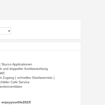
Stucco Applicationen
ck und doppelter Korbbestuhlung
t/WC
et Zugang ( schnelles Glasfasernetz )
chläfer Café Service
eckenventilator
 enjoyyourlife2023!