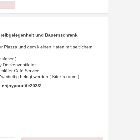
hreibgelegenheit und Bauernschrank
n
zur Piazza und dem kleinen Hafen mit seitlichem
asfaser )
ty Deckenventilator
chläfer Café Service
weibettig belegt werden ( Kiter`s room )
 enjoyyourlife2023!