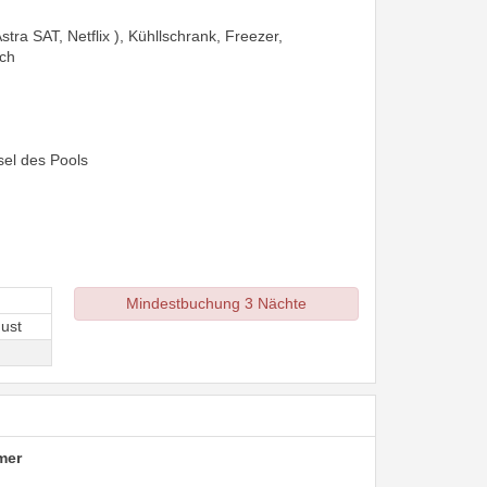
ra SAT, Netflix ), Kühllschrank, Freezer,
ch
el des Pools
Mindestbuchung 3 Nächte
ust
mer