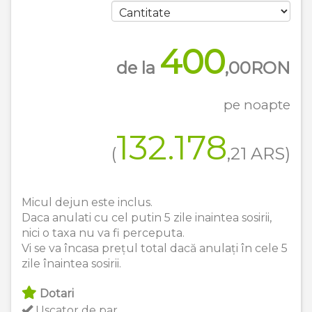
400
de la
,00
RON
pe noapte
132.178
(
,21
ARS
)
Micul dejun este inclus.
Daca anulati cu cel putin 5 zile inaintea sosirii,
nici o taxa nu va fi perceputa.
Vi se va încasa prețul total dacă anulați în cele 5
zile înaintea sosirii.
Dotari
Uscator de par