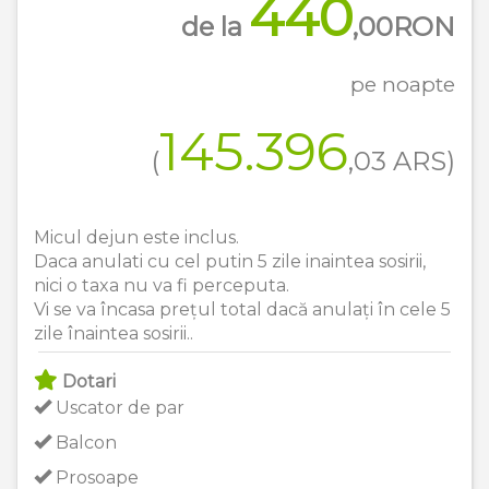
440
de la
,00
RON
pe noapte
145.396
(
,03
ARS
)
Micul dejun este inclus.
Daca anulati cu cel putin 5 zile inaintea sosirii,
nici o taxa nu va fi perceputa.
Vi se va încasa prețul total dacă anulați în cele 5
zile înaintea sosirii..
Dotari
Uscator de par
Balcon
Prosoape