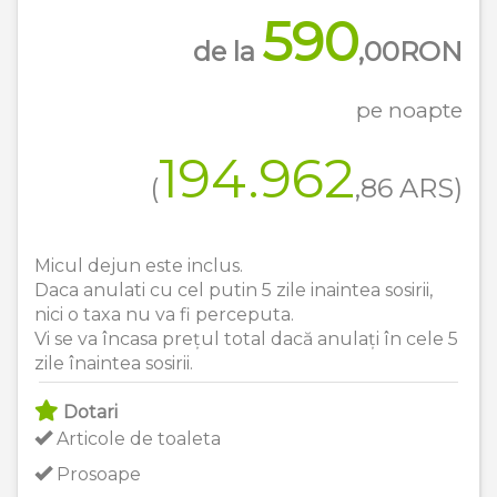
590
de la
,00
RON
pe noapte
194.962
(
,86
ARS
)
Micul dejun este inclus.
Daca anulati cu cel putin 5 zile inaintea sosirii,
nici o taxa nu va fi perceputa.
Vi se va încasa prețul total dacă anulați în cele 5
zile înaintea sosirii.
Dotari
Articole de toaleta
Prosoape