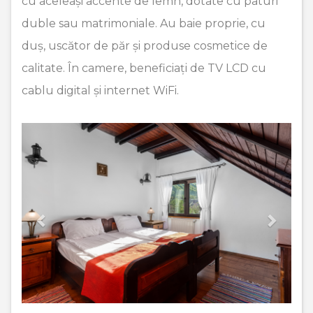
cu aceleași accente de lemn, dotate cu paturi
duble sau matrimoniale. Au baie proprie, cu
duș, uscător de păr și produse cosmetice de
calitate. În camere, beneficiați de TV LCD cu
cablu digital și internet WiFi.
Previous
Next