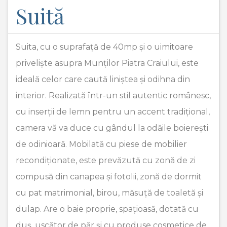
Suită
Suita, cu o suprafață de 40mp și o uimitoare
priveliște asupra Munților Piatra Craiului, este
ideală celor care caută liniștea și odihna din
interior. Realizată într-un stil autentic românesc,
cu inserții de lemn pentru un accent tradițional,
camera vă va duce cu gândul la odăile boierești
de odinioară. Mobilată cu piese de mobilier
recondiționate, este prevăzută cu zonă de zi
compusă din canapea și fotolii, zonă de dormit
cu pat matrimonial, birou, măsuță de toaletă și
dulap. Are o baie proprie, spațioasă, dotată cu
duș, uscător de păr și cu produse cosmetice de