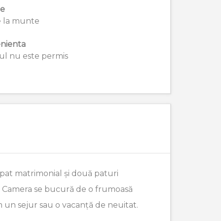
ie
 la munte
nienta
l nu este permis
pat matrimonial și două paturi
te. Camera se bucură de o frumoasă
m un sejur sau o vacanță de neuitat.