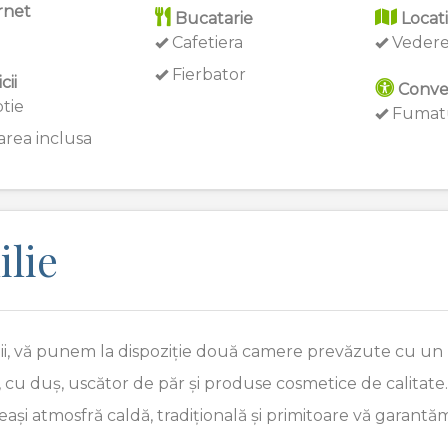
rnet
Bucatarie
Locat
Cafetiera
Vedere
Fierbator
cii
Conve
tie
Fumatu
rea inclusa
lie
pii, vă punem la dispoziție două camere prevăzute cu un 
, cu duș, uscător de păr și produse cosmetice de calita
și atmosfră caldă, tradițională și primitoare vă garantă