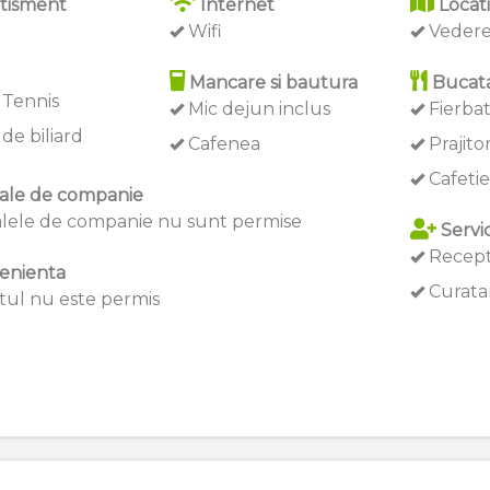
tisment
Internet
Locat
Wifi
Vedere
Mancare si bautura
Bucata
 Tennis
Mic dejun inclus
Fierba
de biliard
Cafenea
Prajito
Cafetie
ale de companie
lele de companie nu sunt permise
Servic
Recept
enienta
Curatar
ul nu este permis