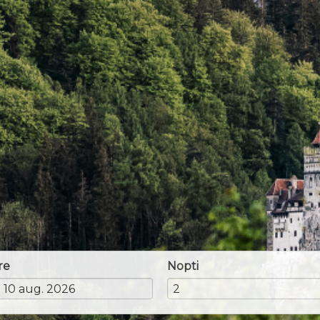
re
Nopti