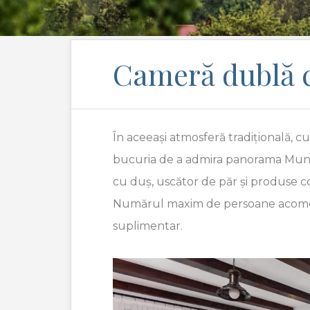
Cameră dublă 
În aceeași atmosferă tradițională, 
bucuria de a admira panorama Munți
cu duș, uscător de păr și produse co
Numărul maxim de persoane acomodate
suplimentar.
Previous