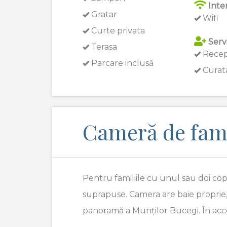
Inte
Gratar
Wifi
Curte privata
Servi
Terasa
Recep
Parcare inclusă
Curata
Cameră de fami
Pentru familiile cu unul sau doi co
suprapuse. Camera are baie proprie
panoramă a Munților Bucegi. În accea