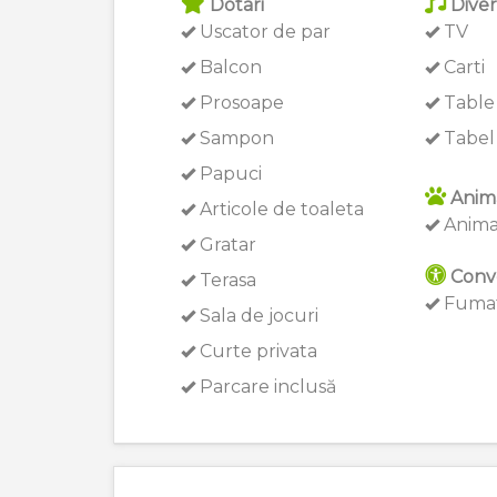
Dotari
Diver
Uscator de par
TV
Balcon
Carti
Prosoape
Table
Sampon
Tabel 
Papuci
Anim
Articole de toaleta
Anima
Gratar
Conv
Terasa
Fumat
Sala de jocuri
Curte privata
Parcare inclusă