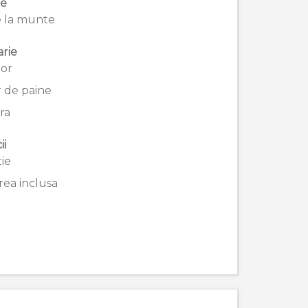
ie
 la munte
rie
tor
r de paine
ra
ii
ie
ea inclusa