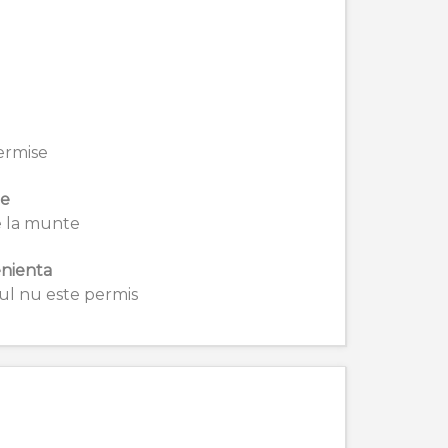
ermise
ie
 la munte
nienta
l nu este permis