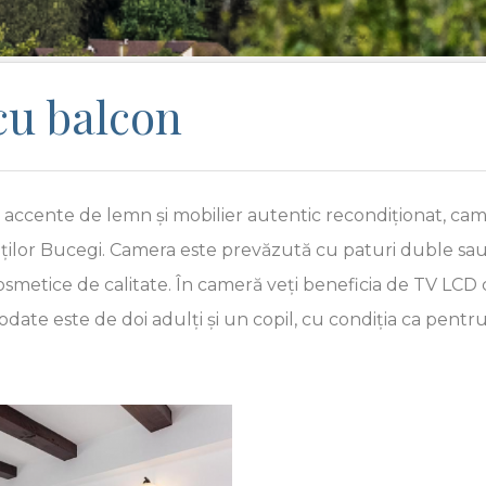
cu balcon
cu accente de lemn și mobilier autentic recondiționat, c
lor Bucegi. Camera este prevăzută cu paturi duble sau 
smetice de calitate. În cameră veți beneficia de TV LCD cu
 este de doi adulți și un copil, cu condiția ca pentru a
Next