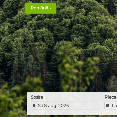
Română
Sosire
Pleca