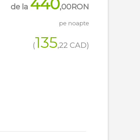
440
de la
,00
RON
pe noapte
135
(
,22
CAD
)