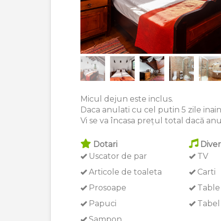
Micul dejun este inclus.
Daca anulati cu cel putin 5 zile inaint
Vi se va încasa prețul total dacă anula
Dotari
Diver
Uscator de par
TV
Articole de toaleta
Carti
Prosoape
Table
Papuci
Tabel 
Sampon