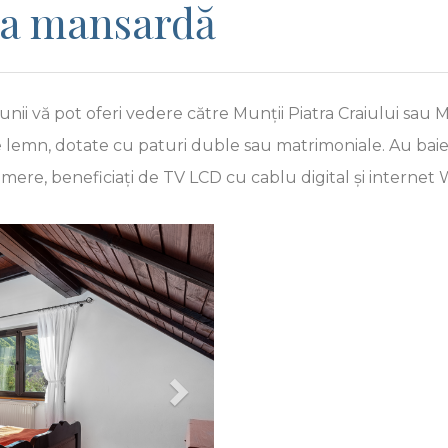
la mansardă
nii vă pot oferi vedere către Munții Piatra Craiului sau 
e lemn, dotate cu paturi duble sau matrimoniale. Au baie 
mere, beneficiați de TV LCD cu cablu digital și internet W
Next