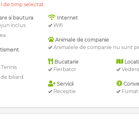
l de timp selectat.
re si bautura
Internet
jun inclus
Wifi
ea
Animale de companie
Animalele de companie nu sunt p
tisment
Bucatarie
Locat
 Tennis
Fierbator
Vedere
de biliard
Servicii
Conve
Receptie
Fumatu