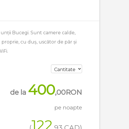
Munții Bucegi. Sunt camere calde,
proprie, cu duș, uscător de păr și
iFi.
400
de la
,00
RON
pe noapte
122
(
,93
CAD
)