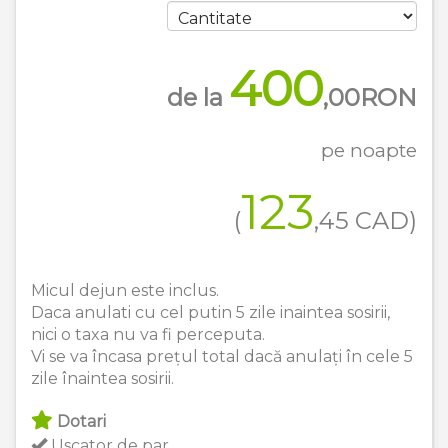
400
de la
,00
RON
pe noapte
123
(
,45
CAD
)
Micul dejun este inclus.
Daca anulati cu cel putin 5 zile inaintea sosirii,
nici o taxa nu va fi perceputa.
Vi se va încasa prețul total dacă anulați în cele 5
zile înaintea sosirii.
Dotari
Uscator de par