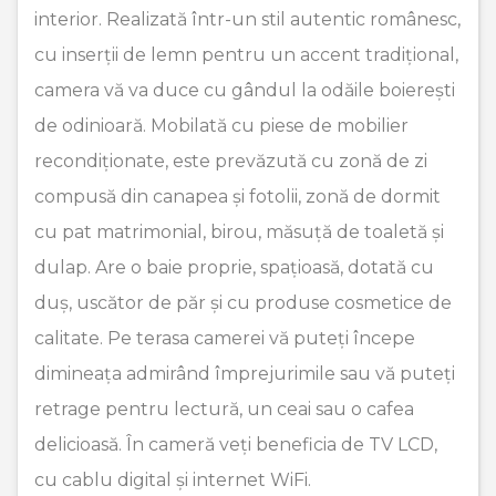
interior. Realizată într-un stil autentic românesc,
cu inserții de lemn pentru un accent tradițional,
camera vă va duce cu gândul la odăile boierești
de odinioară. Mobilată cu piese de mobilier
recondiționate, este prevăzută cu zonă de zi
compusă din canapea și fotolii, zonă de dormit
cu pat matrimonial, birou, măsuță de toaletă și
dulap. Are o baie proprie, spațioasă, dotată cu
duș, uscător de păr și cu produse cosmetice de
calitate. Pe terasa camerei vă puteți începe
dimineața admirând împrejurimile sau vă puteți
retrage pentru lectură, un ceai sau o cafea
delicioasă. În cameră veți beneficia de TV LCD,
cu cablu digital și internet WiFi.