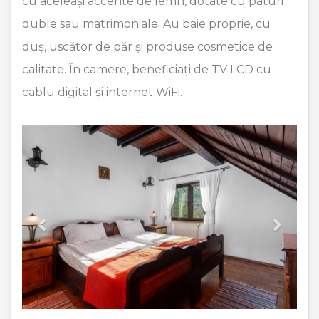
cu aceleași accente de lemn, dotate cu paturi
duble sau matrimoniale. Au baie proprie, cu
duș, uscător de păr și produse cosmetice de
calitate. În camere, beneficiați de TV LCD cu
cablu digital și internet WiFi.
Previous
Next