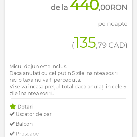
440
de la
,00
RON
pe noapte
135
(
,79
CAD
)
Micul dejun este inclus.
Daca anulati cu cel putin 5 zile inaintea sosirii,
nici o taxa nu va fi perceputa.
Vi se va încasa prețul total dacă anulați în cele 5
zile înaintea sosirii..
Dotari
Uscator de par
Balcon
Prosoape