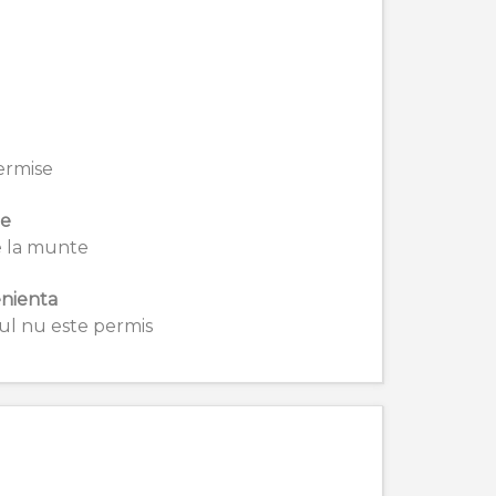
ermise
ie
 la munte
nienta
l nu este permis