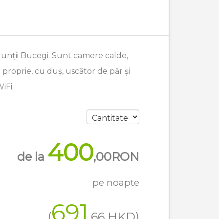
Munții Bucegi. Sunt camere calde,
proprie, cu duș, uscător de păr și
iFi.
400
de la
,00
RON
pe noapte
691
(
,66
HKD
)