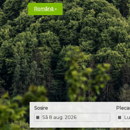
Română
Sosire
Pleca