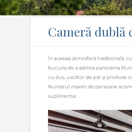
Cameră dublă 
În aceeași atmosferă tradițională, 
bucuria de a admira panorama Munți
cu duș, uscător de păr și produse co
Numărul maxim de persoane acomodate
suplimentar.
Previous