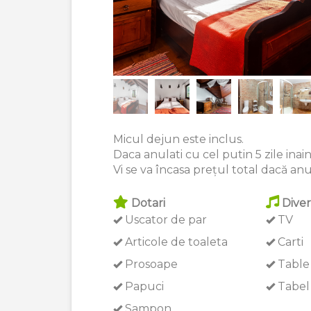
Micul dejun este inclus.
Daca anulati cu cel putin 5 zile inaint
Vi se va încasa prețul total dacă anula
Dotari
Diver
Uscator de par
TV
Articole de toaleta
Carti
Prosoape
Table
Papuci
Tabel 
Sampon