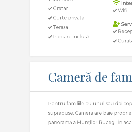
Inte
Gratar
Wifi
Curte privata
Servi
Terasa
Recep
Parcare inclusă
Curata
Cameră de fami
Pentru familiile cu unul sau doi co
suprapuse. Camera are baie proprie
panoramă a Munților Bucegi. În accea