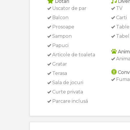
Dotari
Diver
Uscator de par
TV
Balcon
Carti
Prosoape
Table
Sampon
Tabel 
Papuci
Anim
Articole de toaleta
Anima
Gratar
Conv
Terasa
Fumat
Sala de jocuri
Curte privata
Parcare inclusă