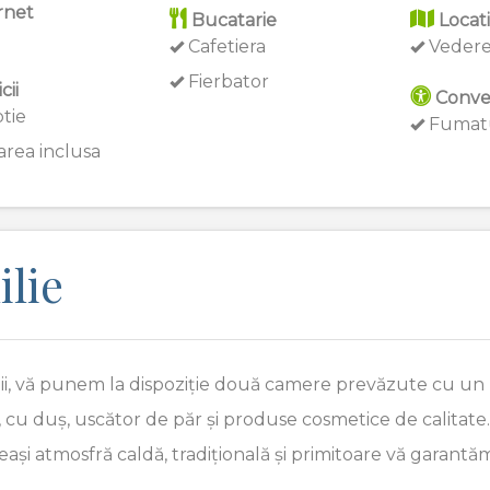
rnet
Bucatarie
Locat
Cafetiera
Vedere
Fierbator
cii
Conve
tie
Fumatu
rea inclusa
lie
pii, vă punem la dispoziție două camere prevăzute cu un 
, cu duș, uscător de păr și produse cosmetice de calita
și atmosfră caldă, tradițională și primitoare vă garantă