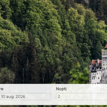
re
Nopti