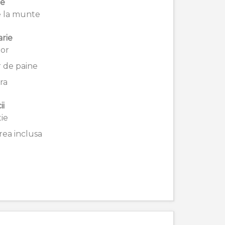
ie
 la munte
rie
tor
r de paine
ra
ii
ie
ea inclusa