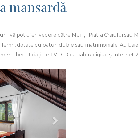
la mansardă
nii vă pot oferi vedere către Munții Piatra Craiului sau 
e lemn, dotate cu paturi duble sau matrimoniale. Au baie 
mere, beneficiați de TV LCD cu cablu digital și internet W
Next