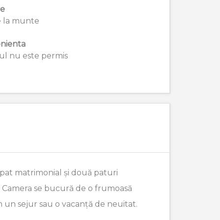
ie
 la munte
nienta
l nu este permis
pat matrimonial și două paturi
te. Camera se bucură de o frumoasă
m un sejur sau o vacanță de neuitat.