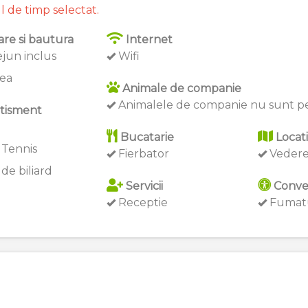
l de timp selectat.
re si bautura
Internet
jun inclus
Wifi
ea
Animale de companie
Animalele de companie nu sunt p
tisment
Bucatarie
Locat
 Tennis
Fierbator
Vedere
de biliard
Servicii
Conve
Receptie
Fumatu