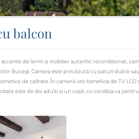
cu balcon
cu accente de lemn și mobilier autentic recondiționat, c
lor Bucegi. Camera este prevăzută cu paturi duble sau 
smetice de calitate. În cameră veți beneficia de TV LCD cu
 este de doi adulți și un copil, cu condiția ca pentru a
Next