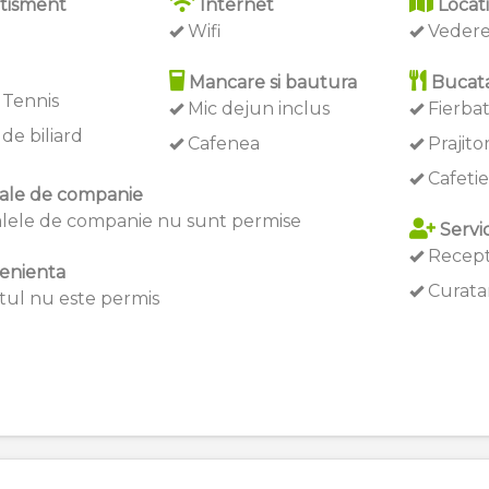
tisment
Internet
Locat
Wifi
Vedere
Mancare si bautura
Bucata
 Tennis
Mic dejun inclus
Fierba
de biliard
Cafenea
Prajito
Cafetie
ale de companie
lele de companie nu sunt permise
Servic
Recept
enienta
Curatar
ul nu este permis