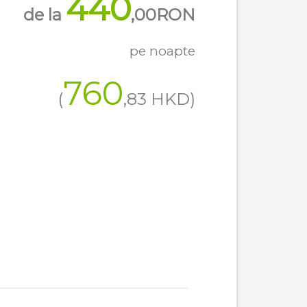
440
de la
,00
RON
pe noapte
760
(
,83
HKD
)