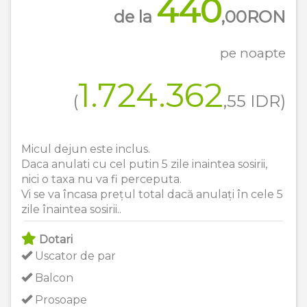
440
de la
,00
RON
pe noapte
1.724.362
(
,55
IDR
)
Micul dejun este inclus.
Daca anulati cu cel putin 5 zile inaintea sosirii,
nici o taxa nu va fi perceputa.
Vi se va încasa prețul total dacă anulați în cele 5
zile înaintea sosirii..
Dotari
Uscator de par
Balcon
Prosoape