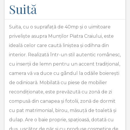
Suită
Suita, cu o suprafață de 40mp și o uimitoare
priveliște asupra Munților Piatra Craiului, este
ideală celor care caută liniștea și odihna din
interior. Realizată într-un stil autentic românesc,
cu inserții de lemn pentru un accent tradițional,
camera vă va duce cu gândul la odăile boierești
de odinioară. Mobilată cu piese de mobilier
recondiționate, este prevăzută cu zonă de zi
compusă din canapea și fotolii, zonă de dormit
cu pat matrimonial, birou, măsuță de toaletă și
dulap. Are o baie proprie, spațioasă, dotată cu
duș, uscător de păr și cu produse cosmetice de