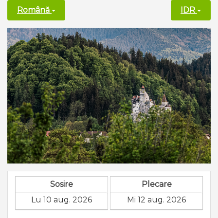
Română
IDR
Sosire
Plecare