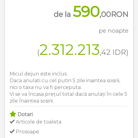
590
de la
,00
RON
pe noapte
2.312.213
(
,42
IDR
)
Micul dejun este inclus.
Daca anulati cu cel putin 5 zile inaintea sosirii,
nici o taxa nu va fi perceputa.
Vi se va încasa prețul total dacă anulați în cele 5
zile înaintea sosirii.
Dotari
Articole de toaleta
Prosoape