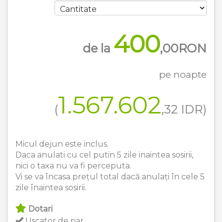
400
de la
,00
RON
pe noapte
1.567.602
(
,32
IDR
)
Micul dejun este inclus.
Daca anulati cu cel putin 5 zile inaintea sosirii,
nici o taxa nu va fi perceputa.
Vi se va încasa prețul total dacă anulați în cele 5
zile înaintea sosirii.
Dotari
Uscator de par