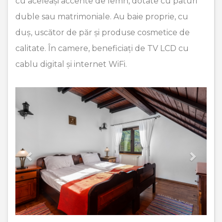
cu aceleași accente de lemn, dotate cu paturi
duble sau matrimoniale. Au baie proprie, cu
duș, uscător de păr și produse cosmetice de
calitate. În camere, beneficiați de TV LCD cu
cablu digital și internet WiFi.
Previous
Next