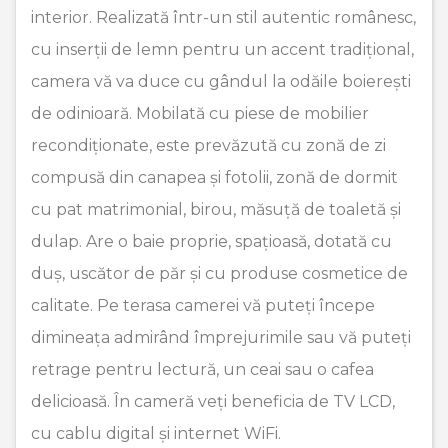
interior. Realizată într-un stil autentic românesc,
cu inserții de lemn pentru un accent tradițional,
camera vă va duce cu gândul la odăile boierești
de odinioară. Mobilată cu piese de mobilier
recondiționate, este prevăzută cu zonă de zi
compusă din canapea și fotolii, zonă de dormit
cu pat matrimonial, birou, măsuță de toaletă și
dulap. Are o baie proprie, spațioasă, dotată cu
duș, uscător de păr și cu produse cosmetice de
calitate. Pe terasa camerei vă puteți începe
dimineața admirând împrejurimile sau vă puteți
retrage pentru lectură, un ceai sau o cafea
delicioasă. În cameră veți beneficia de TV LCD,
cu cablu digital și internet WiFi.