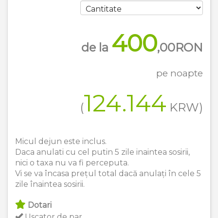
400
de la
,00
RON
pe noapte
124.144
(
KRW
)
Micul dejun este inclus.
Daca anulati cu cel putin 5 zile inaintea sosirii,
nici o taxa nu va fi perceputa.
Vi se va încasa prețul total dacă anulați în cele 5
zile înaintea sosirii.
Dotari
Uscator de par