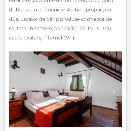
cu aceleași accente de lemn, dotate cu paturi
duble sau matrimoniale. Au baie proprie, cu
duș, uscător de păr și produse cosmetice de
calitate. În camere, beneficiați de TV LCD cu
cablu digital și internet WiFi.
Previous
Next