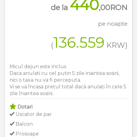
440
de la
,00
RON
pe noapte
136.559
(
KRW
)
Micul dejun este inclus.
Daca anulati cu cel putin 5 zile inaintea sosirii,
nici o taxa nu va fi perceputa.
Vi se va încasa prețul total dacă anulați în cele 5
zile înaintea sosirii..
Dotari
Uscator de par
Balcon
Prosoape