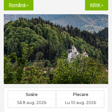
Română
KRW
Sosire
Plecare