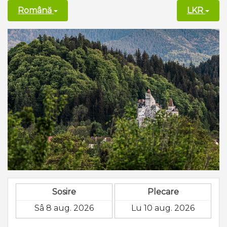
Română
LKR
Sosire
Plecare