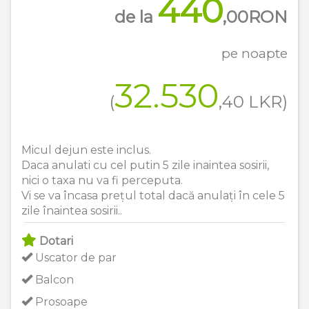
440
de la
,00
RON
pe noapte
32.530
(
,40
LKR
)
Micul dejun este inclus.
Daca anulati cu cel putin 5 zile inaintea sosirii,
nici o taxa nu va fi perceputa.
Vi se va încasa prețul total dacă anulați în cele 5
zile înaintea sosirii..
Dotari
Uscator de par
Balcon
Prosoape