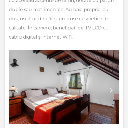
cu aceleași accente de lemn, dotate cu paturi
duble sau matrimoniale. Au baie proprie, cu
duș, uscător de păr și produse cosmetice de
calitate. În camere, beneficiați de TV LCD cu
cablu digital și internet WiFi.
Previous
Next