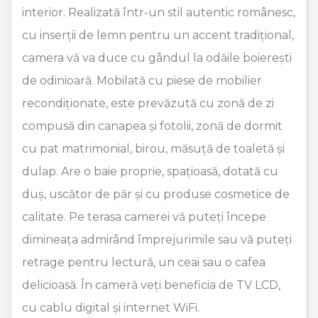
interior. Realizată într-un stil autentic românesc,
cu inserții de lemn pentru un accent tradițional,
camera vă va duce cu gândul la odăile boierești
de odinioară. Mobilată cu piese de mobilier
recondiționate, este prevăzută cu zonă de zi
compusă din canapea și fotolii, zonă de dormit
cu pat matrimonial, birou, măsuță de toaletă și
dulap. Are o baie proprie, spațioasă, dotată cu
duș, uscător de păr și cu produse cosmetice de
calitate. Pe terasa camerei vă puteți începe
dimineața admirând împrejurimile sau vă puteți
retrage pentru lectură, un ceai sau o cafea
delicioasă. În cameră veți beneficia de TV LCD,
cu cablu digital și internet WiFi.