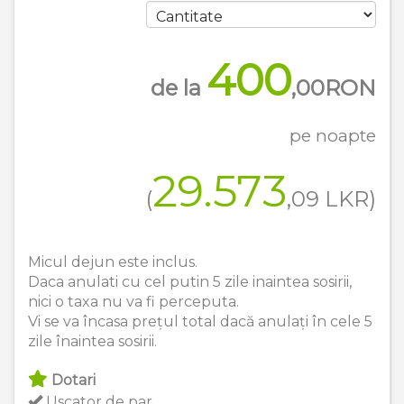
400
de la
,00
RON
pe noapte
29.573
(
,09
LKR
)
Micul dejun este inclus.
Daca anulati cu cel putin 5 zile inaintea sosirii,
nici o taxa nu va fi perceputa.
Vi se va încasa prețul total dacă anulați în cele 5
zile înaintea sosirii.
Dotari
Uscator de par