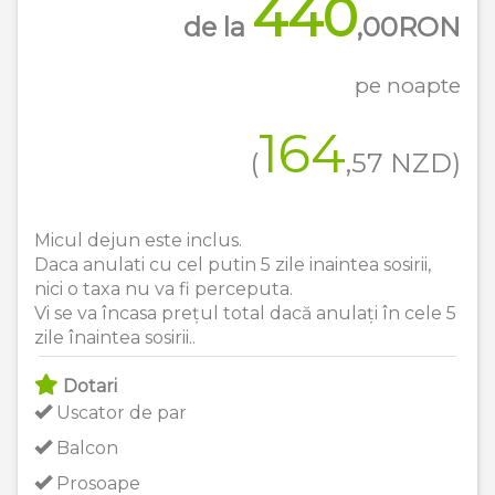
440
de la
,00
RON
pe noapte
164
(
,57
NZD
)
Micul dejun este inclus.
Daca anulati cu cel putin 5 zile inaintea sosirii,
nici o taxa nu va fi perceputa.
Vi se va încasa prețul total dacă anulați în cele 5
zile înaintea sosirii..
Dotari
Uscator de par
Balcon
Prosoape