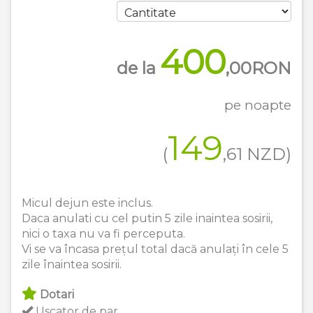
400
de la
,00
RON
pe noapte
149
(
,61
NZD
)
Micul dejun este inclus.
Daca anulati cu cel putin 5 zile inaintea sosirii,
nici o taxa nu va fi perceputa.
Vi se va încasa prețul total dacă anulați în cele 5
zile înaintea sosirii.
Dotari
Uscator de par