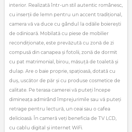
interior. Realizată într-un stil autentic românesc,
cu inserții de lemn pentru un accent tradițional,
camera vă va duce cu gândul la odăile boierești
de odinioară. Mobilată cu piese de mobilier
recondiționate, este prevăzută cu zonă de zi
compusă din canapea și fotolii, zonă de dormit
cu pat matrimonial, birou, măsuță de toaletă și
dulap. Are o baie proprie, spațioasă, dotată cu
duș, uscător de păr și cu produse cosmetice de
calitate. Pe terasa camerei vă puteți începe
dimineața admirând împrejurimile sau vă puteți
retrage pentru lectură, un ceai sau o cafea
delicioasă. În cameră veți beneficia de TV LCD,
cu cablu digital și internet WiFi.