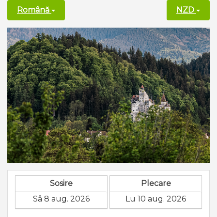
Română
NZD
Sosire
Plecare