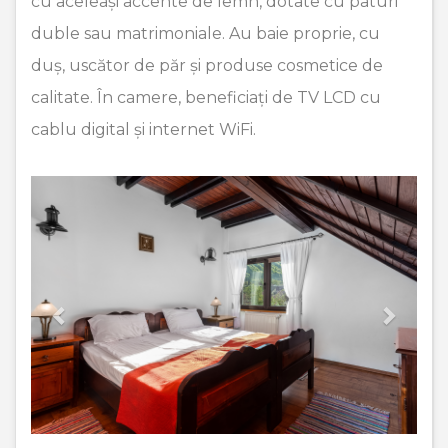
cu aceleași accente de lemn, dotate cu paturi
duble sau matrimoniale. Au baie proprie, cu
duș, uscător de păr și produse cosmetice de
calitate. În camere, beneficiați de TV LCD cu
cablu digital și internet WiFi.
Previous
Next