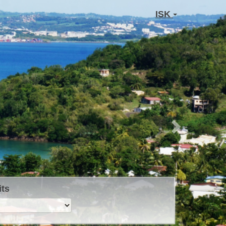
Next
ISK
its