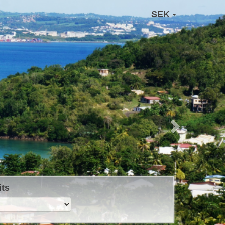
Next
SEK
its