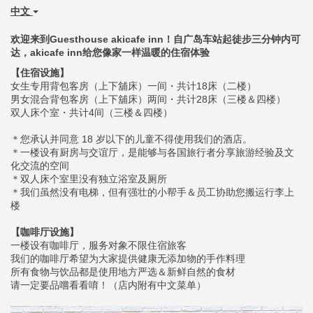
中文
欢迎来到Guesthouse akicafe inn！自广岛车站起徒步三分钟内可
达，akicafe inn给您像家一样温暖的住宿体验
【住宿设施】
女生专用背包客房（上下舖床）一间・共计18床（二楼）
男女混合背包客房（上下舖床）两间・共计28床（三楼＆四楼）
双人床个室・共计4间（三楼＆四楼）
＊您承认并同意 18 岁以下的儿童不得使用我们的酒店。
​​​​​​​＊一楼设有厨房与交谊厅，是能够与各国旅行者分享旅游经验及文
化交流的空间
＊双人床个室里没有独立浴室及厕所
＊我们虽然没有电梯，但有强壮的小帮手＆员工协助您搬运行李上
楼
【咖啡厅设施】
一楼设有咖啡厅，服务对象不限住宿旅客
我们的咖啡厅希望为大家提供健康无添加物的手作料理
所有食物与饮品都是使用地方严选＆新鲜自然的食材
请一定要品嚐看看唷！（店内附有中文菜单）