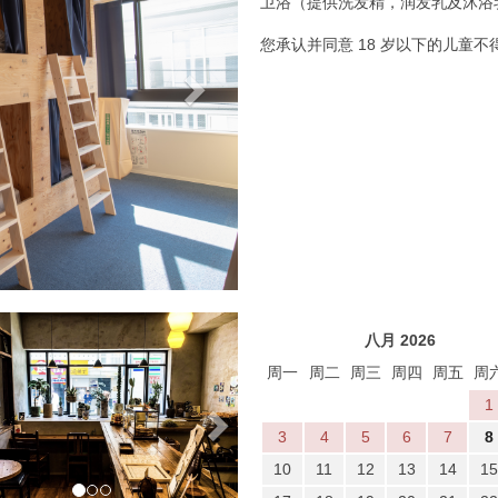
卫浴（提供洗发精，润发乳及沐浴
您承认并同意 18 岁以下的儿童
vious
Next
八月 2026
周一
周二
周三
周四
周五
周
1
3
4
5
6
7
8
10
11
12
13
14
15