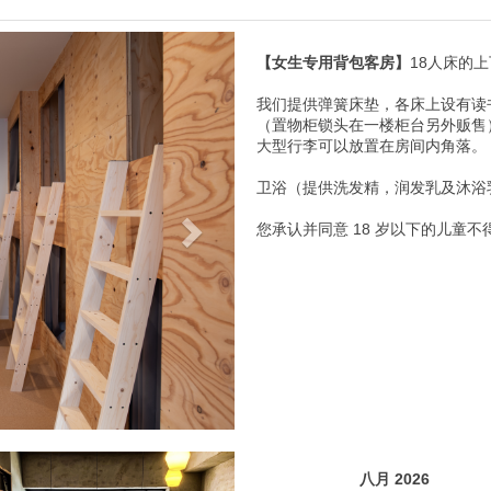
Next
【女生专用背包客房】
18人床的
我们提供弹簧床垫​​，各床上设有读书灯
（置物柜锁头在一楼柜台另外贩售
大型行李可以放置在房间内角落。
卫浴（提供洗发精，润发乳及沐浴
您承认并同意 18 岁以下的儿童
vious
Next
八月 2026