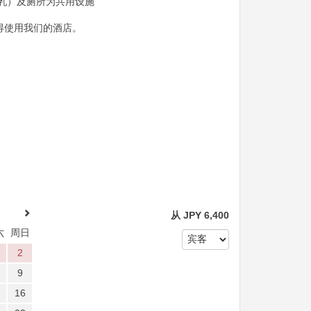
乳）及厕所为共用设施
不得使用我们的酒店。
从
JPY
6,400
六
周日
2
9
16