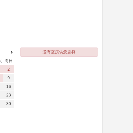
没有空房供您选择
六
周日
2
9
16
23
30