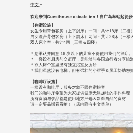
中文
欢迎来到Guesthouse akicafe inn！自广岛车站
【住宿设施】
女生专用背包客房（上下舖床）一间・共计18床（二楼
男女混合背包客房（上下舖床）两间・共计28床（三楼
双人床个室・共计4间（三楼＆四楼）
＊您承认并同意 18 岁以下的儿童不得使用我们的酒店。
​​​​​​​＊一楼设有厨房与交谊厅，是能够与各国旅行者分
＊双人床个室里没有独立浴室及厕所
＊我们虽然没有电梯，但有强壮的小帮手＆员工协助您
【咖啡厅设施】
一楼设有咖啡厅，服务对象不限住宿旅客
我们的咖啡厅希望为大家提供健康无添加物的手作料理
所有食物与饮品都是使用地方严选＆新鲜自然的食材
请一定要品嚐看看唷！（店内附有中文菜单）