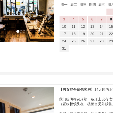
周一
周二
周三
周四
周五
周
1
3
4
5
6
7
8
10
11
12
13
14
15
17
18
19
20
21
22
24
25
26
27
28
29
31
【男女混合背包客房】
14人床的
Next
我们提供弹簧床垫​​，各床上设有读书灯
（置物柜锁头在一楼柜台另外贩售