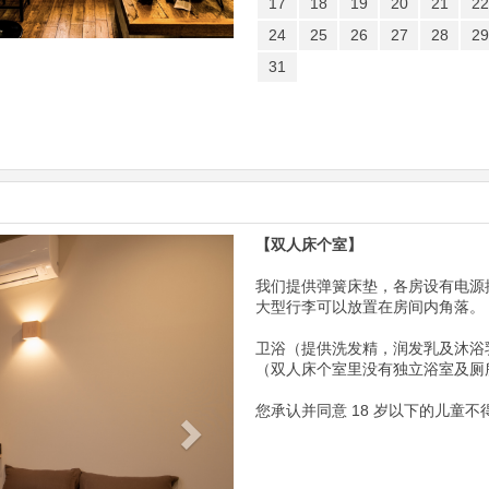
17
18
19
20
21
22
24
25
26
27
28
29
31
【双人床个室】
Next
我们提供弹簧床垫​​，各房设有电源插
大型行李可以放置在房间内角落。
卫浴（提供洗发精，润发乳及沐浴
（双人床个室里没有独立浴室及厕
您承认并同意 18 岁以下的儿童