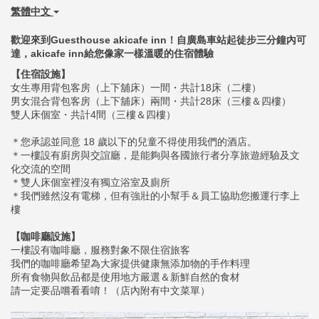
繁體中文
歡迎來到Guesthouse akicafe inn！自廣島車站起徒步三分鐘內可
達，akicafe inn給您像家一樣溫暖的住宿體驗
【住宿設施】
女生專用背包客房（上下舖床）一間・共計18床（二樓）
男女混合背包客房（上下舖床）兩間・共計28床（三樓＆四樓）
雙人床個室・共計4間（三樓＆四樓）
＊您承認並同意 18 歲以下的兒童不得使用我們的酒店。
​​​​​​​＊一樓設有廚房與交誼廳，是能夠與各國旅行者分享旅遊經驗及文
化交流的空間
＊雙人床個室裡沒有獨立浴室及廁所
＊我們雖然沒有電梯，但有強壯的小幫手＆員工協助您搬運行李上
樓
【咖啡廳設施】
一樓設有咖啡廳，服務對象不限住宿旅客
我們的咖啡廳希望為大家提供健康無添加物的手作料理
所有食物與飲品都是使用地方嚴選＆新鮮自然的食材
請一定要品嚐看看唷！（店內附有中文菜單）