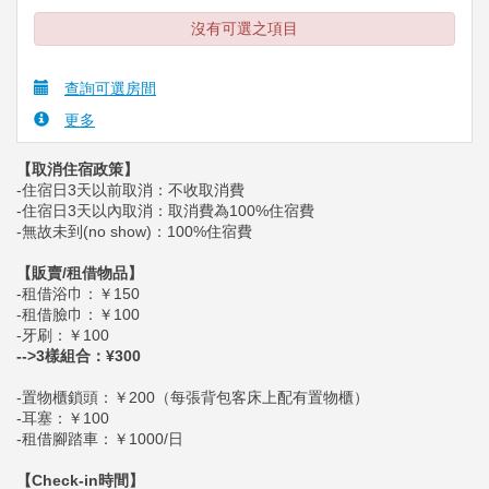
沒有可選之項目
查詢可選房間
更多
【取消住宿政策】
-住宿日3天以前取消：不收取消費
-住宿日3天以內取消：取消費為100%住宿費
-無故未到(no show)：100%住宿費
【販賣/租借物品】
-租借浴巾：￥150
-租借臉巾：￥100
-牙刷：￥100
-->3樣組合：¥300
-置物櫃鎖頭：￥200（每張背包客床上配有置物櫃）
-耳塞：￥100
-租借腳踏車：￥1000/日
【Check-in時間】