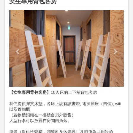
女生專用背包客房
Previous
Next
【女生專用背包客房】
18人床的上下舖背包客房
我們提供彈簧床墊，各床上設有讀書燈, 電源插座（四個), wifi
以及置物櫃
（置物櫃鎖頭在一樓櫃台另外販售）
大型行李可以放置在房間內角落。
衛浴（提供洗髮精，潤髮乳及沐浴乳）及廁所為共用設施