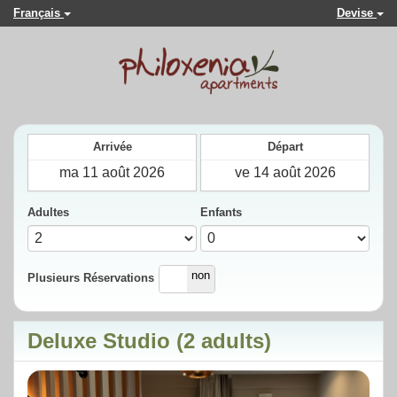
Français
Devise
Arrivée
Départ
Adultes
Enfants
oui
non
Plusieurs Réservations
Deluxe Studio (2 adults)
Previous
Next