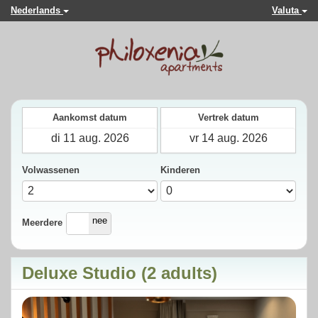
Nederlands
Valuta
Aankomst datum
Vertrek datum
Volwassenen
Kinderen
ja
nee
Meerdere
Deluxe Studio (2 adults)
Previous
Next