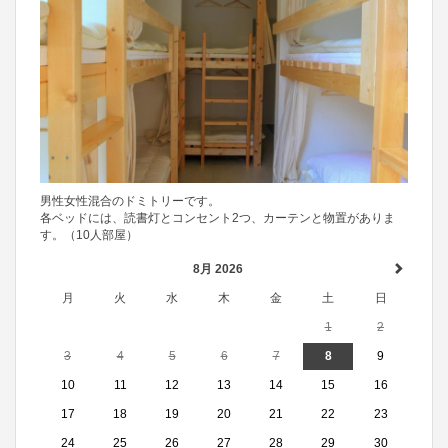
男性女性混合のドミトリーです。
各ベッドには、読書灯とコンセント2つ、カーテンと物置がありま
す。（10人部屋）
8月 2026
月
火
水
木
金
土
日
1
2
3
4
5
6
7
8
9
10
11
12
13
14
15
16
17
18
19
20
21
22
23
24
25
26
27
28
29
30