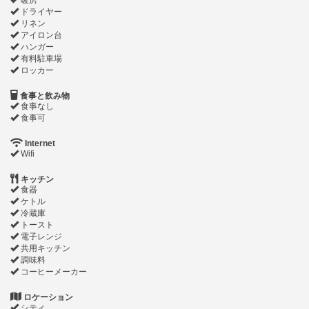
暖房
ドライヤー
リネン
アイロン台
ハンガー
有料駐車場
ロッカー
食事と飲み物
食事なし
食事可
Internet
Wifi
キッチン
食器
ケトル
冷蔵庫
トースト
電子レンジ
共用キッチン
調味料
コーヒーメーカー
ロケーション
シティ