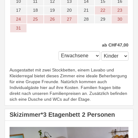
10
11
12
13
14
15
16
17
18
19
20
21
22
23
24
25
26
27
28
29
30
31
ab
CHF
47
,00
Ausgestattet mit zwei Stockbetten, einem Lavabo und
Kleiderregal bietet dieses Zimmer eine ideale Beherbergung
für eine Gruppe Freunde. Natürlich kommen auch
Individualgäste hier auf ihre Kosten. Familien fragen bitte
direkt nach unseren Familienpreisen an. Zusätzlich befinden
sich eine Dusche und WCs auf der Etage.
Skizimmer*3 Etagenbett 2 Personen