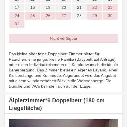
17
18
19
20
21
22
23
24
25
26
27
28
29
30
31
Nicht verfügbar
Das kleine aber feine Doppelbett Zimmer bietet für
Päarchen, eine junge, kleine Familie (Babybett auf Anfrage)
oder einen Individualreisenden mit Komfortwunsch die ideale
Beherbergung. Das Zimmer bietet ein eigenes Lavabo, einer
Kleiderstange und Kommode. Abgerundet wird das Angebot
mit einem wunderschönen Blick in die Weissenberge. Die
Dusche und WCs befinden sich auf der Etage.
Älplerzimmer*6 Doppelbett (180 cm
Liegefläche)
Previous
Next