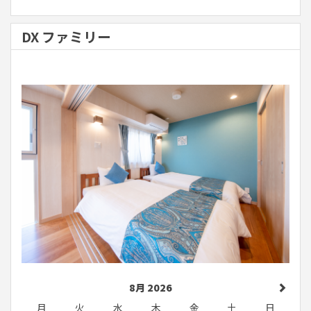
DX ファミリー
8月 2026
月
火
水
木
金
土
日