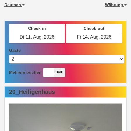
Deutsch
Währung
Check-in
Check-out
Gäste
ja
nein
Mehrere buchen
20_Heiligenhaus
Previous
Next