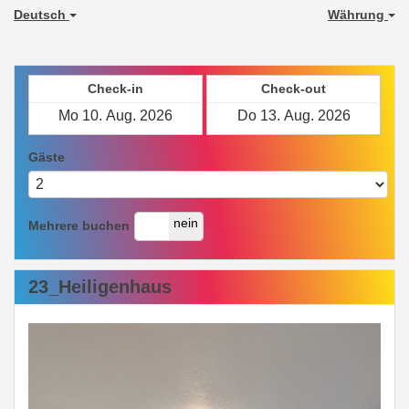
Deutsch
Währung
Check-in
Check-out
Gäste
ja
nein
Mehrere buchen
23_Heiligenhaus
Previous
Next