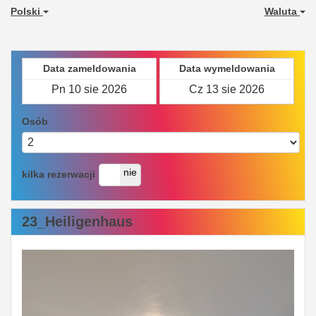
Polski
Waluta
Data zameldowania
Data wymeldowania
Osób
tak
nie
kilka rezerwacji
23_Heiligenhaus
Previous
Next