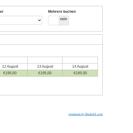
er
Mehrere buchen
ja
nein
12 August
13 August
14 August
€
195
,00
€
195
,00
€
195
,00
powered by Beds24.com