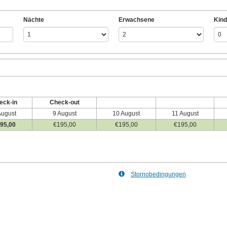
Nächte
Erwachsene
Kind
eck-in
Check-out
August
9 August
10 August
11 August
95
,00
€
195
,00
€
195
,00
€
195
,00
Stornobedingungen