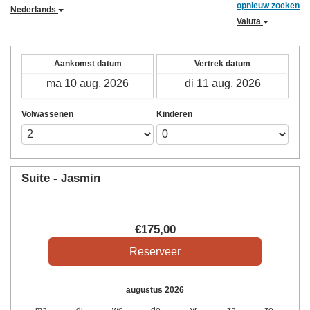
opnieuw zoeken
Nederlands
Valuta
Aankomst datum
Vertrek datum
Volwassenen
Kinderen
Suite - Jasmin
€
175
,00
augustus 2026